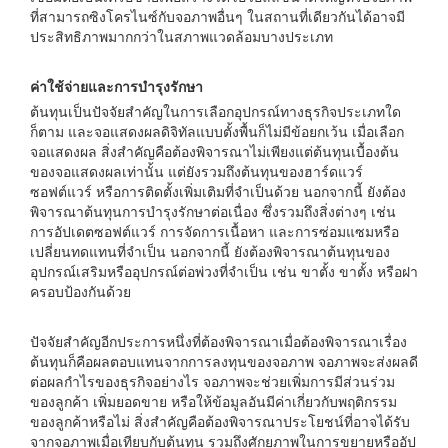
ที่สามารถซิงโครไนซ์กับจอภาพอื่นๆ ในสถานที่เดียวกันได้อาจมี
ประสิทธิภาพมากกว่าในสภาพแวดล้อมบางประเภท
ค่าใช้จ่ายและการบำรุงรักษา
ต้นทุนเป็นปัจจัยสำคัญในการเลือกอุปกรณ์ทางธุรกิจประเภทใด
ก็ตาม และจอแสดงผลดิจิทัลแบบตั้งพื้นก็ไม่มีข้อยกเว้น เมื่อเลือก
จอแสดงผล สิ่งสำคัญคือต้องพิจารณาไม่เพียงแต่ต้นทุนเบื้องต้น
ของจอแสดงผลเท่านั้น แต่ยังรวมถึงต้นทุนของฮาร์ดแวร์
ซอฟต์แวร์ หรือการติดตั้งเพิ่มเติมที่จำเป็นด้วย นอกจากนี้ ยังต้อง
พิจารณาต้นทุนการบำรุงรักษาต่อเนื่อง ซึ่งรวมถึงสิ่งต่างๆ เช่น
การอัปเดตซอฟต์แวร์ การจัดการเนื้อหา และการซ่อมแซมหรือ
เปลี่ยนทดแทนที่จำเป็น นอกจากนี้ ยังต้องพิจารณาต้นทุนของ
อุปกรณ์เสริมหรืออุปกรณ์ต่อพ่วงที่จำเป็น เช่น ขาตั้ง ขาตั้ง หรือฝา
ครอบป้องกันด้วย
ปัจจัยสำคัญอีกประการหนึ่งที่ต้องพิจารณาเมื่อต้องพิจารณาเรื่อง
ต้นทุนก็คือผลตอบแทนจากการลงทุนของจอภาพ จอภาพจะส่งผลดี
ต่อผลกำไรของธุรกิจอย่างไร จอภาพจะช่วยเพิ่มการมีส่วนร่วม
ของลูกค้า เพิ่มยอดขาย หรือให้ข้อมูลอันมีค่าเกี่ยวกับพฤติกรรม
ของลูกค้าหรือไม่ สิ่งสำคัญคือต้องพิจารณาประโยชน์ที่อาจได้รับ
จากจอภาพเมื่อเทียบกับต้นทุน รวมถึงศักยภาพในการขยายหรืออัป