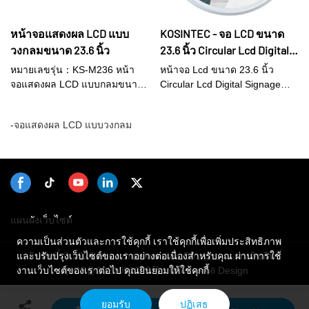
หน้าจอแสดงผล LCD แบบ
KOSINTEC - จอ LCD ขนาด
วงกลมขนาด 23.6 นิ้ว
23.6 นิ้ว Circular Lcd Digital
Signage Display Advertising
หมายเลขรุ่น：KS-M236 หน้า
หน้าจอ Lcd ขนาด 23.6 นิ้ว
จอแสดงผลแบบวงกลมที่ใช้
จอแสดงผล LCD แบบกลมขนาด
Circular Lcd Digital Signage
23.6 นิ้วของ Kosintec เป็น
ในห้างสรรพสินค้า โรงแรม
Display Advertising จอแสดงผล
โซลูชันป้ายดิจิทัลที่ไม่เหมือนใคร
แบบวงกลมที่ใช้ในห้างสรรพ
Round Displays
-จอแสดงผล LCD แบบวงกลม
รูปร่างกลมทำให้การนำเสนอมี
สินค้าโรงแรมอาศัยประสิทธิภาพ
ความโดดเด่นและสะดุดตา หน้า
ทางเทคนิคที่ยอดเยี่ยมและ
จอกลมมีมุมมองที่กว้างและรองรับ
ประสบการณ์ผู้ใช้คุณภาพสูง มัน
โหมดการแสดงเนื้อหาหลาย
ครอบครองตลาดเมื่อเปิดตัวซึ่ง
โหมด เหมาะสำหรับการตั้งค่าเชิง
ปรับปรุงสถานะอุตสาหกรรมของ
พาณิชย์ต่างๆ เพิ่มความทันสมัย
บริษัทได้อย่างมีประสิทธิภาพ มัน
ให้กับทุกพื้นที่
ทำจาก วัสดุที่เป็นมิตรกับสิ่ง
แผนผังเว็บไซต์
แวดล้อม ปลอดภัย และทนทาน
ความเป็นส่วนตัวและการใช้คุกกี้ เราใช้คุกกี้เพื่อเพิ่มประสิทธิภาพ
สำหรับการใช้งานในระยะยาว ยิ่ง
ลิขสิทธิ์ © 2026 Shenzhen kosintec Co., Ltd - สงวนลิขสิทธิ์
และปรับปรุงเว็บไซต์ของเราอย่างต่อเนื่องสำหรับคุณ ผ่านการใช้
ไปกว่านั้น การปรับแต่งผลิตภัณฑ์
粤ICP备2021091326号
Design
งานเว็บไซต์ของเราต่อไป คุณยินยอมให้ใช้คุกกี้
ยังได้รับการต้อนรับอย่างอบอุ่น
ยอมรับ
ปฏิเสธ