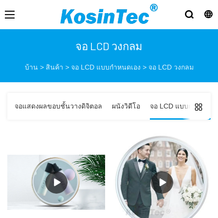
จอ LCD วงกลม
บ้าน
>
สินค้า
>
จอ LCD แบบกำหนดเอง
>
จอ LCD วงกลม
จอแสดงผลขอบชั้นวางดิจิตอล
ผนังวิดีโอ
จอ LCD แบบกำหนดเอ