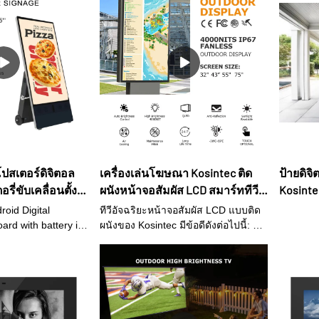
โปสเตอร์ดิจิตอล
เครื่องเล่นโฆษณา Kosintec ติด
ป้ายดิจ
่ขับเคลื่อนตั้ง
ผนังหน้าจอสัมผัส LCD สมาร์ททีวี
Kosinte
า LCD เคลื่อน
ป้ายดิจิตอล จอ LCD ติดผนัง 55 นิ้วที่
oid Digital
ทีวีอัจฉริยะหน้าจอสัมผัส LCD แบบติด
ดีที่สุด
oard with battery is
ผนังของ Kosintec มีข้อดีดังต่อไปนี้: 1.
nt for roll-up
ทนทานต่อสภาพอากาศ: ออกแบบมาให้
al writing board
ทนต่ออุณหภูมิที่รุนแรง ฝน และ
จอแสดงผลแบบตั้ง
แสงแดด ทำให้เหมาะอย่างยิ่งสำหรับ
โซลูชันแบบพกพาเต็ม
การใช้งานในพื้นที่กลางแจ้ง 2. ความ
เคลื่อนย้ายได้ง่าย
บันเทิง: ช่วยให้คุณเพลิดเพลินไปกับ
จากมีล้อเลื่อนแบบ
ภาพยนตร์ รายการทีวี และกีฬาที่คุณ