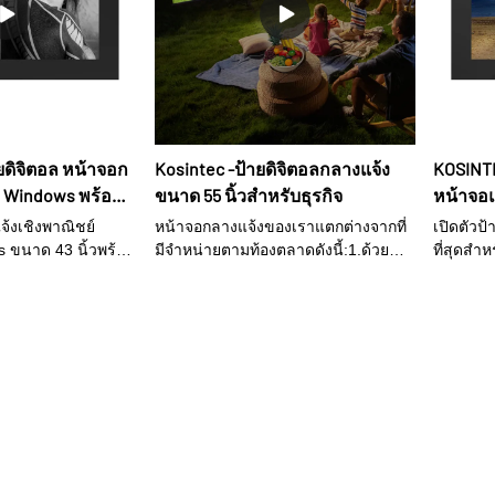
บและแบบพับได้ ●
ชื่นชอบในขณะที่พักผ่อนในสวนหลัง
งพาณิชย์ อายุการใช้
บ้านหรือลานบ้านของคุณ 3. ไฟส่อง
มง และใช้ส่วน
สว่างรอบทิศทาง: มาพร้อมคุณสมบัติไฟ
ำให้มั่นใจได้ว่า
ส่องสว่างในตัวที่จะช่วยเพิ่ม
านได้ตลอด 24
ประสบการณ์ความบันเทิงกลางแจ้งของ
เวลาทำงานของ
คุณ 4. คุณภาพเสียงที่ดีขึ้น: ออกแบบ
14 ชั่วโมง ● ทาง
ด้วยคุณสมบัติอะคูสติกที่ดีขึ้นซึ่งเหมาะ
ยดิจิตอล หน้าจอก
Kosintec -ป้ายดิจิตอลกลางแจ้ง
KOSINT
ร์ชันจอภาพ，ปลั๊ก&
กับสภาพแวดล้อมกลางแจ้ง
d Windows พร้อม
ขนาด 55 นิ้วสำหรับธุรกิจ
หน้าจอแ
ร์ชัน Androidด้วย
สำหรับก
ชื่อมต่อกล่องเครื่อง
จ้งเชิงพาณิชย์
หน้าจอกลางแจ้งของเราแตกต่างจากที่
เปิดตัวป
ดิจิตอล
 ขนาด 43 นิ้วพร้อม
มีจำหน่ายตามท้องตลาดดังนี้:1.ด้วย
ที่สุดสำ
ิทธิภาพที่ยอดเยี่ยม
เซ็นเซอร์วัดแสง ความสว่างสามารถ
โดยผู้ผลิ
ี่ยมได้รับความไว้
3,000-5,000 nits2.ส่วนที่บางที่สุดเพียง
เดียว ช่
สนุนจากลูกค้าและ
39 มม. หนารวม 85 มม3.พัดลมทำงาน
โดยผู้เช
ื่อเสียงที่สูงขึ้น
เมื่ออุณหภูมิสูง และอุณหภูมิในการ
วิศวกรรม
ทำงาน -20 ℃-50 ℃4.ตัวเครื่องทั้งหมด
มาตรฐาน
ทำจากอลูมิเนียม เหมาะสำหรับการ
ชันของเร
ระบายความร้อน และมีน้ำหนักเพียง
มอบโซลูช
ครึ่งหนึ่งเมื่อเปรียบเทียบกับหน้าจอกลาง
อุตสาหก
แจ้งแบบเดิม5.สามารถติดผนัง/ตั้งพื้น/
ฝังได้