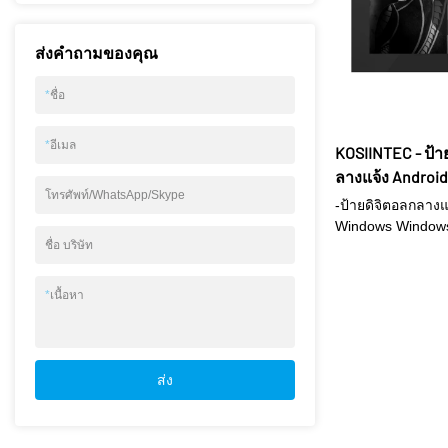
ตายตัวพร้อมราวจั
ติดตั้งแผงเกรดเชิ
ส่งคำถามของคุณ
งาน 50,000 ชั่วโ
ประกอบคุณภาพสูงท
*
ชื่อ
จอแสดงผลจะใช้ง
ชั่วโมงทุกวัน ● 
แบตเตอรี่ประมาณ 
*
อีเมล
KOSIINTEC - ป้า
เลือกสามทาง: เวอ
ลางแจ้ง Androi
เวอร์ชันเล่น， เวอ
โทรศัพท์/WhatsApp/Skype
Ir Touch
hdmi in รองรับการเ
-ป้ายดิจิตอลกลางแ
เล่นสื่อภายนอก
Windows Windows
ชื่อ บริษัท
Ir Touch พร้อมประส
และคุณภาพที่ยอดเย
วางใจและการสนับ
*
เนื้อหา
ได้รับการยอมรับและช
เรื่อย ๆ ในตลาด
ส่ง