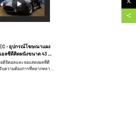
EC - อุปกรณ์โฆษณาแผง
อลซีดีติดผนังขนาด 43 นิ้ว
ารใช้งานกลางแจ้งป้าย
้ายดิจิตอลและจอแสดงผลที่ดี
ติดผนังในร่ม
หรับความต้องการที่หลากหลาย
ตและซัพพลายเออร์แต่เพียงผู้
วงของเราได้รับการออกแบบ
ี่ยวชาญที่มีประสบการณ์และ
ทำให้ผลิตภัณฑ์เป็นไปตาม
คุณภาพระดับสากล คอลเลก
ามีมาตรฐานคุณภาพสูงสุดซึ่ง
ันที่ครอบคลุมสำหรับ
รรมต่างๆ