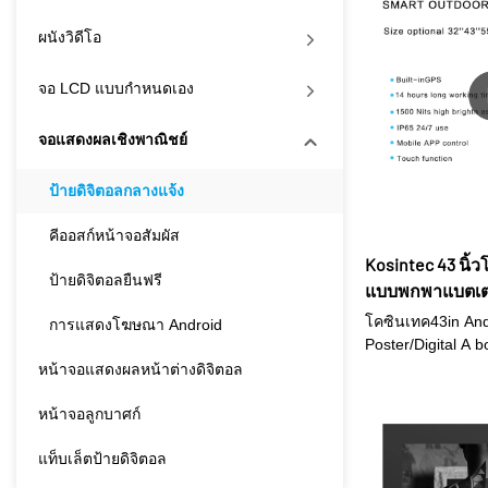
ผนังวิดีโอ
จอ LCD แบบกำหนดเอง
จอแสดงผลเชิงพาณิชย์
ป้ายดิจิตอลกลางแจ้ง
คีออสก์หน้าจอสัมผัส
Kosintec 43 นิ้ว
ป้ายดิจิตอลยืนฟรี
แบบพกพาแบตเตอรี
พื้นหน้าจอโฆษณ
โคซินเทค43in Andr
การแสดงโฆษณา Android
ย้ายได้บางเฉียบ
Poster/Digital A b
the best replaceme
หน้าจอแสดงผลหน้าต่างดิจิตอล
banners, Tradition
and LED sign.● 
หน้าจอลูกบาศก์
อิสระเหล่านี้เป็น
รูปแบบ และสามารถ
แท็บเล็ตป้ายดิจิตอล
ด้วยคนเดียว เนื่อง