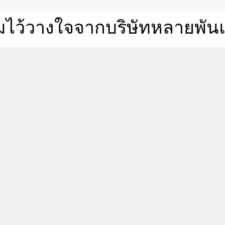
มไว้วางใจจากบริษัทหลายพันแ