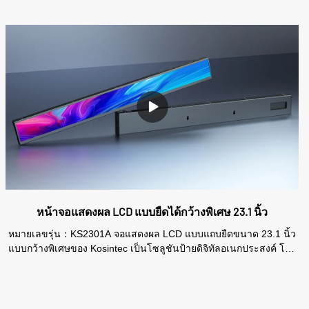
หน้าจอแสดงผล LCD แบบยืดได้กว้างพิเศษ 23.1 นิ้ว
หมายเลขรุ่น：KS2301A จอแสดงผล LCD แบบแถบยืดขนาด 23.1 นิ้ว
แบบกว้างพิเศษของ Kosintec เป็นโซลูชันป้ายดิจิทัลอเนกประสงค์ โดย
มีหน้าจอขนาด 23.1 นิ้วพร้อมความละเอียด 1920x158 ให้ภาพที่ชัดเจน
และสดใส มาพร้อมระบบ Android และหน่วยความจำในตัว 8GB
รองรับการเล่นแบบกำหนดเวลา การควบคุมจากระยะไกล และการเผย
แพร่ด้วยการคลิกเพียงครั้งเดียว จอแสดงผลแบบแถบยืดเหมาะอย่างยิ่ง