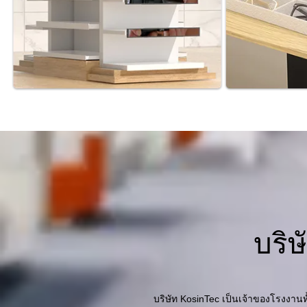
บริษ
บริษัท KosinTec เป็นเจ้าของโรงงานท