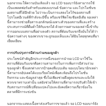
นอกจากจะให้ความบันเทิงแล้ว จอ LCD ของบาร์ยังสามารถใช้
เป็นแพลตฟอร์มสำหรับแสดงแบรนด์ ข้อความ และโปรโมชั่นข
องสถานที่ได้อีกด้วย ไม่ว่าจะเป็นการแสดงโลโก้ของสถานที่
โปรโมตอีเวนต์ที่กำลังจะมีขึ้น หรือแชร์ฟีดโซเชียลมีเดีย จอเหล่า
นี้สามารถช่วยสื่อสารเอกลักษณ์เฉพาะตัวของสถานที่และสร้าง
ประสบการณ์ที่ดื่มด่ำให้กับแขกได้ ด้วยการผสานจอเหล่านี้เข้ากับ
การออกแบบสถานที่อย่างลงตัว สถานที่ต้อนรับแขกจึงมั่นใจได้ว่า
ข้อความต่างๆ ของพวกเขาจะถูกมองเห็นและได้ยินโดยทุกคนที่มา
เยี่ยมเยียน
การปรับปรุงการมีส่วนร่วมของลูกค้า
ประโยชน์สำคัญอีกประการหนึ่งของการนำจอ LCD มาใช้ใน
สถานที่ต้อนรับแขกคือความสามารถในการเพิ่มการมีส่วนร่วม
ของลูกค้า ซึ่งแตกต่างจากป้ายคงที่แบบเดิม จอแบบไดนามิกเหล่า
นี้สามารถอัปเดตได้แบบเรียลไทม์เพื่อสะท้อนถึงโปรโมชั่น
กิจกรรม และข้อมูลล่าสุด ซึ่งไม่เพียงช่วยดึงดูดแขกและแจ้งให้
พวกเขาทราบเท่านั้น แต่ยังช่วยให้สถานที่สามารถปรับตัวให้เข้า
กับสถานการณ์ที่เปลี่ยนแปลงไปและยังคงมีความเกี่ยวข้องใน
ตลาดที่มีการแข่งขัน
นอกจากจะแสดงเนื้อหาส่งเสริมการขายแล้ว จอ LCD ของบาร์ยัง