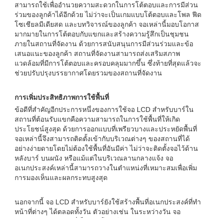
สามารถใช้เพื่ออำนวยความสะดวกในการโต้ตอบและการมีส่วน
ร่วมของลูกค้าได้อีกด้วย ไม่ว่าจะเป็นเกมแบบโต้ตอบและโพล ฟีด
โซเชียลมีเดียสด และบทวิจารณ์ของลูกค้า จอเหล่านี้มอบโอกาส
มากมายในการโต้ตอบกับแขกและสร้างความรู้สึกเป็นชุมชน
ภายในสถานที่จัดงาน ด้วยการสนับสนุนการมีส่วนร่วมและข้อ
เสนอแนะของลูกค้า สถานที่จัดงานสามารถส่งเสริมสภาพ
แวดล้อมที่มีการโต้ตอบและครอบคลุมมากขึ้น ซึ่งท้ายที่สุดแล้วจะ
ช่วยปรับปรุงบรรยากาศโดยรวมของสถานที่จัดงาน
การเพิ่มประสิทธิภาพการใช้พื้นที่
ข้อดีที่สำคัญอีกประการหนึ่งของการใช้จอ LCD สำหรับบาร์ใน
สถานที่ต้อนรับแขกคือความสามารถในการใช้พื้นที่ให้เกิด
ประโยชน์สูงสุด ด้วยการออกแบบที่เพรียวบางและประหยัดพื้นที่
จอเหล่านี้จึงสามารถติดตั้งเข้ากับบริเวณต่างๆ ของสถานที่ได้
อย่างง่ายดายโดยไม่ต้องใช้พื้นที่อันมีค่า ไม่ว่าจะติดตั้งจอไว้ด้าน
หลังบาร์ บนผนัง หรือแม้แต่ในบริเวณลานกลางแจ้ง จอ
อเนกประสงค์เหล่านี้สามารถวางในตำแหน่งที่เหมาะสมเพื่อเพิ่ม
การมองเห็นและผลกระทบสูงสุด
นอกจากนี้ จอ LCD สำหรับบาร์ยังใช้สร้างพื้นที่อเนกประสงค์ที่ทำ
หน้าที่ต่างๆ ได้ตลอดทั้งวัน ตัวอย่างเช่น ในระหว่างวัน จอ