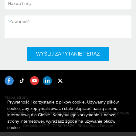
Nazwa firmy
*
Zawartość
WYŚLIJ ZAPYTANIE TERAZ
Mapa strony
Prywatność i korzystanie z plików cookie. Używamy plików
cookie, aby zoptymalizować i stale ulepszać naszą stronę
Copyright © 2026 Shenzhen kosintec Co., Ltd - Wszelkie prawa
internetową dla Ciebie. Kontynuując korzystanie z naszej
zastrzeżone.
strony internetowej, wyrażasz zgodę na używanie plików
Certyfikat ICP 2026091326
Design
cookie.