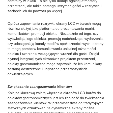
centralny w lokalu. To nie tylko dodaje ogólnej atmosfery
przestrzeni, ale także pomaga utrzymać gości w rozrywce i
zachęcić ich do powrotu po więcej.
Oprócz zapewniania rozrywki, ekrany LCD w barach mogą
również służyć jako platforma do prezentowania marki,
komunikatów i promocji obiektu. Niezależnie od tego, czy
wyświetlają logo obiektu, promują nadchodzące wydarzenia,
czy udostępniają kanały mediów społecznościowych, ekrany
te mogą pomóc w komunikowaniu unikalnej tożsamości
obiektu i tworzeniu wciągających wrażeń dla gości. Dzięki
płynnej integracji tych ekranów z projektem przestrzeni,
obiekty gastronomiczne mogą zapewnić, że ich komunikaty
zostaną dostrzeżone i usłyszane przez wszystkich
odwiedzających.
Zwiększanie zaangażowania klientów
Kolejną kluczową zaletą włączenia ekranów LCD barów do
obiektów gastronomicznych jest ich zdolność do zwiększenia
zaangażowania klientów. W przeciwieństwie do tradycyjnych
statycznych oznakowań, te dynamiczne ekrany można