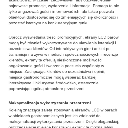
aktualizować w czasie rzeczywistym, aby odzwierciedlały
najnowsze promocje, wydarzenia i informacje. Pomaga to nie
tylko angażować gości i informować ich, ale także pozwala
obiektowi dostosować się do zmieniających się okoliczności i
pozostać istotnym na konkurencyjnym rynku.
Oprócz wyświetlania treści promocyjnych, ekrany LCD barów
mogą być również wykorzystywane do ułatwiania interakcji i
uczestnictwa klientów. Od interaktywnych gier i ankiet po
transmisje na żywo w mediach społecznościowych i recenzje
klientów, ekrany te oferują nieskończone możliwości
angażowania gości i tworzenia poczucia wspólnoty w
miejscu. Zachęcając klientów do uczestnictwa i opinii,
miejsca gastronomiczne mogą wspierać bardziej
interaktywne i inkluzywne środowisko, ostatecznie
poprawiając ogólną atmosferę przestrzeni.
Maksymalizacja wykorzystania przestrzeni
Kolejną znaczącą zaletą stosowania ekranów LCD w barach
w obiektach gastronomicznych jest ich zdolność do
maksymalizacji wykorzystania przestrzeni. Dzięki eleganckiej,
oszczędzającej miejsce konstrukcji ekrany te można łatwo