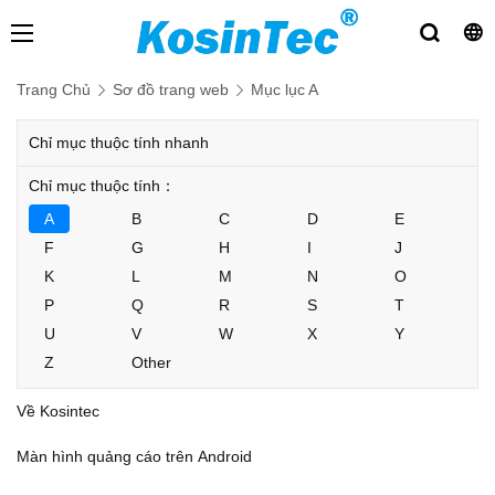
Trang Chủ
Sơ đồ trang web
Mục lục A
Chỉ mục thuộc tính nhanh
Chỉ mục thuộc tính：
A
B
C
D
E
F
G
H
I
J
K
L
M
N
O
P
Q
R
S
T
U
V
W
X
Y
Z
Other
Về Kosintec
Màn hình quảng cáo trên Android