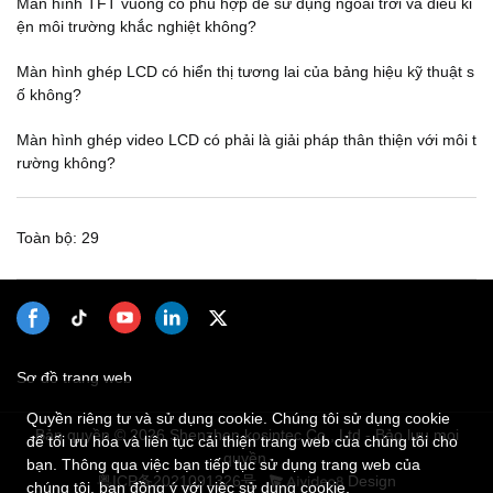
Màn hình TFT vuông có phù hợp để sử dụng ngoài trời và điều ki
ện môi trường khắc nghiệt không?
Màn hình ghép LCD có hiển thị tương lai của bảng hiệu kỹ thuật s
ố không?
Màn hình ghép video LCD có phải là giải pháp thân thiện với môi t
rường không?
Toàn bộ: 29
Sơ đồ trang web
Quyền riêng tư và sử dụng cookie. Chúng tôi sử dụng cookie
Bản quyền © 2026 Shenzhen kosintec Co., Ltd - Bảo lưu mọi
để tối ưu hóa và liên tục cải thiện trang web của chúng tôi cho
quyền.
bạn. Thông qua việc bạn tiếp tục sử dụng trang web của
粤ICP备2021091326号
Design
chúng tôi, bạn đồng ý với việc sử dụng cookie.