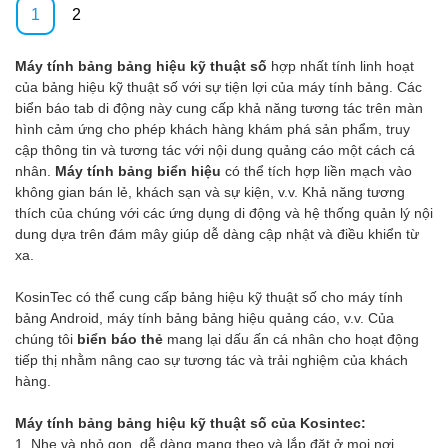
tương tác cảm ứng thông minh
Máy tính bảng Wifi Pc với hệ
1
2
24 inch đa chức năng được
điều hành Android Rj45 kể từ
gắn trên tường, nó có thể được
khi được thành lập. Sản phẩm
Máy tính bảng bảng hiệu kỹ thuật số
hợp nhất tính linh hoạt
tìm thấy rộng rãi trong (các)
phù hợp với các mục đích sử
của bảng hiệu kỹ thuật số với sự tiện lợi của máy tính bảng. Các
kịch bản ứng dụng của Bảng
dụng khác nhau trong Digital
biển báo tab di động này cung cấp khả năng tương tác trên màn
hiệu và màn hình kỹ thuật số.
Signage và Displays.
hình cảm ứng cho phép khách hàng khám phá sản phẩm, truy
cập thông tin và tương tác với nội dung quảng cáo một cách cá
nhân.
Máy tính bảng biển hiệu
có thể tích hợp liền mạch vào
không gian bán lẻ, khách sạn và sự kiện, v.v. Khả năng tương
thích của chúng với các ứng dụng di động và hệ thống quản lý nội
dung dựa trên đám mây giúp dễ dàng cập nhật và điều khiển từ
xa.
KosinTec có thể cung cấp bảng hiệu kỹ thuật số cho máy tính
bảng Android, máy tính bảng bảng hiệu quảng cáo, v.v. Của
chúng tôi
biển báo thẻ
mang lại dấu ấn cá nhân cho hoạt động
tiếp thị nhằm nâng cao sự tương tác và trải nghiệm của khách
hàng.
Máy tính bảng bảng hiệu kỹ thuật số của Kosintec:
1. Nhẹ và nhỏ gọn, dễ dàng mang theo và lắp đặt ở mọi nơi.