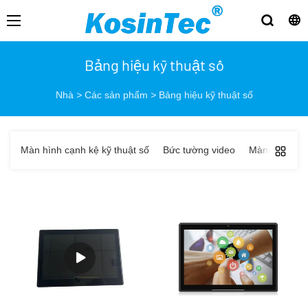
Bảng hiệu kỹ thuật số
Nhà
>
Các sản phẩm
>
Bảng hiệu kỹ thuật số
Màn hình cạnh kệ kỹ thuật số
Bức tường video
Màn hình LCD