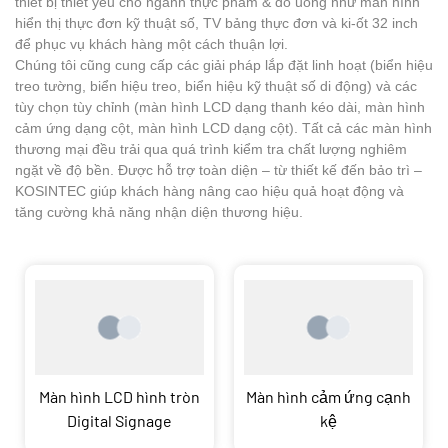
thiết bị thiết yếu cho ngành thực phẩm & đồ uống như màn hình
hiển thị thực đơn kỹ thuật số, TV bảng thực đơn và ki-ốt 32 inch
để phục vụ khách hàng một cách thuận lợi.
Chúng tôi cũng cung cấp các giải pháp lắp đặt linh hoạt (biển hiệu
treo tường, biển hiệu treo, biển hiệu kỹ thuật số di động) và các
tùy chọn tùy chỉnh (màn hình LCD dạng thanh kéo dài, màn hình
cảm ứng dạng cột, màn hình LCD dạng cột). Tất cả các màn hình
thương mại đều trải qua quá trình kiểm tra chất lượng nghiêm
ngặt về độ bền. Được hỗ trợ toàn diện – từ thiết kế đến bảo trì –
KOSINTEC giúp khách hàng nâng cao hiệu quả hoạt động và
tăng cường khả năng nhận diện thương hiệu.
Màn hình LCD hình tròn
Màn hình cảm ứng cạnh
Digital Signage
kệ