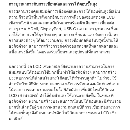
การบูรณาการกับการเชื่อมต่อและการโต้ตอบขั้นสูง
การผสานรวมคุณสมบัติการเชื่อมต่อและการโต้ตอบขั้นสูงถือเป็น
ความก้าวหน้าที่น่าสังเกตอีกประการหนึ่งของจอแสดงผล LCD
เชิงพาณิชย์ จอแสดงผลสมัยใหม่มาพร้อมตัวเลือกการเชื่อมต่อ
ต่างๆ เช่น HDMI, DisplayPort, USB-C และมาตรฐานการเชื่อม
ต่อไร้สาย ช่วยให้ธุรกิจต่างๆ สามารถเชื่อมต่อและจัดการเนื้อหา
จากแหล่งต่างๆ ได้อย่างง่ายดาย การเชื่อมต่อที่ปรับปรุงนี้ช่วยให้
ธุรกิจต่างๆ สามารถสร้างการตั้งค่าจอแสดงผลที่หลากหลายและ
แข็งแกร่งยิ่งขึ้น โดยรองรับเนื้อหาและอุปกรณ์ที่หลากหลาย
นอกจากนี้ จอ LCD เชิงพาณิชย์ยังนำเอาความสามารถในการ
สัมผัสแบบโต้ตอบมาใช้มากขึ้น ทำให้ธุรกิจต่างๆ สามารถสร้าง
ประสบการณ์ที่น่าสนใจและโต้ตอบได้สำหรับลูกค้า ไม่ว่าจะใช้
สำหรับป้ายดิจิทัล ระบบบอกทาง หรือการจัดแสดงผลิตภัณฑ์แบบ
โต้ตอบ การผสานรวมเทคโนโลยีสัมผัสจะเพิ่มมิติใหม่ให้กับจอ
LCD เชิงพาณิชย์ ทำให้ดื่มด่ำและใช้งานง่ายยิ่งขึ้น ในขณะที่
ธุรกิจต่างๆ พยายามสร้างประสบการณ์แบบโต้ตอบและมีส่วนร่วม
มากขึ้นสำหรับผู้ชม การผสานรวมคุณสมบัติการเชื่อมต่อและการ
โต้ตอบขั้นสูงจึงมีบทบาทสำคัญในวิวัฒนาการของจอ LCD เชิง
พาณิชย์