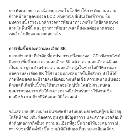
การพัฒนาอย่างต่อเนื่องของเทคโนโลยีทำให้การติดตามความ
ก้าวหน้าล่าสุดของจอ LCD เชิงพาณิชย์เป็นเรื่องท้าทาย ใน
บทความนี้ เราจะมาสำรวจการพัฒนาทางเทคโนโลยีล่าสุดบาง
ส่วนในพื้นที่นี้ และดูว่าการพัฒนาเหล่านี้ส่งผลต่ออนาคตของ
เทคโนโลยีจอแสดงผลอย่างไร
การเพิ่มขึ้นของความละเอียด 8K
ความก้าวหน้าที่สำคัญที่สุดประการหนึ่งของจอ LCD เชิงพาณิชย์
คือการเพิ่มขึ้นของความละเอียด 8K แม้ว่าความละเอียด 4K จะ
เป็นมาตรฐานสำหรับจอความละเอียดสูงในช่วงไม่กี่ปีที่ผ่านมา
แต่ความละเอียด 8K ให้จำนวนพิกเซลมากขึ้นถึงสี่เท่า ทำให้ได้
ภาพที่คมชัดและมีรายละเอียดอย่างเหลือเชื่อ ความหนาแน่นของ
พิกเซลที่เพิ่มขึ้นนี้ช่วยให้ขนาดจอใหญ่ขึ้นโดยไม่กระทบต่อ
คุณภาพของภาพ ทำให้เหมาะอย่างยิ่งสำหรับการใช้งานเชิง
พาณิชย์ เช่น ป้ายดิจิทัลและวิดีโอวอลล์
จอแสดงผล 8K เหมาะเป็นพิเศษสำหรับแอปพลิเคชันที่ผู้ชมต้องอยู่
ใกล้หน้าจอ เช่น ห้องควบคุม ศูนย์บัญชาการ และสภาพแวดล้อมที่
สำคัญต่อภารกิจอื่นๆ ความละเอียดที่สูงขึ้นช่วยให้ประสบการณ์
การรับชมที่ดื่มด่ำยิ่งขึ้น ช่วยให้ผู้ใช้มองเห็นรายละเอียดเล็กๆ