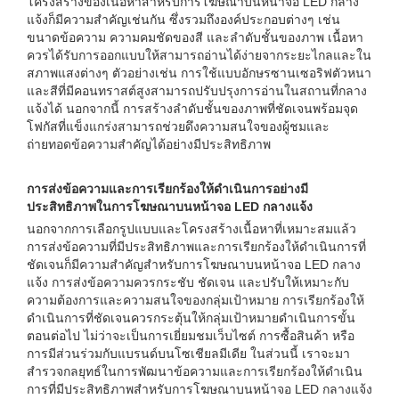
โครงสร้างของเนื้อหาสำหรับการโฆษณาบนหน้าจอ LED กลาง
แจ้งก็มีความสำคัญเช่นกัน ซึ่งรวมถึงองค์ประกอบต่างๆ เช่น
ขนาดข้อความ ความคมชัดของสี และลำดับชั้นของภาพ เนื้อหา
ควรได้รับการออกแบบให้สามารถอ่านได้ง่ายจากระยะไกลและใน
สภาพแสงต่างๆ ตัวอย่างเช่น การใช้แบบอักษรซานเซอริฟตัวหนา
และสีที่มีคอนทราสต์สูงสามารถปรับปรุงการอ่านในสถานที่กลาง
แจ้งได้ นอกจากนี้ การสร้างลำดับชั้นของภาพที่ชัดเจนพร้อมจุด
โฟกัสที่แข็งแกร่งสามารถช่วยดึงความสนใจของผู้ชมและ
ถ่ายทอดข้อความสำคัญได้อย่างมีประสิทธิภาพ
การส่งข้อความและการเรียกร้องให้ดำเนินการอย่างมี
ประสิทธิภาพในการโฆษณาบนหน้าจอ LED กลางแจ้ง
นอกจากการเลือกรูปแบบและโครงสร้างเนื้อหาที่เหมาะสมแล้ว
การส่งข้อความที่มีประสิทธิภาพและการเรียกร้องให้ดำเนินการที่
ชัดเจนก็มีความสำคัญสำหรับการโฆษณาบนหน้าจอ LED กลาง
แจ้ง การส่งข้อความควรกระชับ ชัดเจน และปรับให้เหมาะกับ
ความต้องการและความสนใจของกลุ่มเป้าหมาย การเรียกร้องให้
ดำเนินการที่ชัดเจนควรกระตุ้นให้กลุ่มเป้าหมายดำเนินการขั้น
ตอนต่อไป ไม่ว่าจะเป็นการเยี่ยมชมเว็บไซต์ การซื้อสินค้า หรือ
การมีส่วนร่วมกับแบรนด์บนโซเชียลมีเดีย ในส่วนนี้ เราจะมา
สำรวจกลยุทธ์ในการพัฒนาข้อความและการเรียกร้องให้ดำเนิน
การที่มีประสิทธิภาพสำหรับการโฆษณาบนหน้าจอ LED กลางแจ้ง