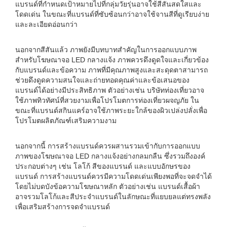
แบรนด์ที่กำหนดเป้าหมายไปที่กลุ่มวัยรุ่นอาจใช้สีสันสดใสและ
โดดเด่น ในขณะที่แบรนด์ที่ซับซ้อนกว่าอาจใช้จานสีที่ดูเรียบง่าย
และละเอียดอ่อนกว่า
นอกจากสีสันแล้ว ภาพยังมีบทบาทสำคัญในการออกแบบภาพ
สำหรับโฆษณาจอ LED กลางแจ้ง ภาพควรดึงดูดใจและเกี่ยวข้อง
กับแบรนด์และข้อความ ภาพที่มีคุณภาพสูงและสะดุดตาสามารถ
ช่วยดึงดูดความสนใจและถ่ายทอดคุณค่าและข้อเสนอของ
แบรนด์ได้อย่างมีประสิทธิภาพ ตัวอย่างเช่น บริษัทท่องเที่ยวอาจ
ใช้ภาพทิวทัศน์ที่สวยงามเพื่อโปรโมตการท่องเที่ยวผจญภัย ใน
ขณะที่แบรนด์สกินแคร์อาจใช้ภาพระยะใกล้ของผิวเปล่งปลั่งเพื่อ
โปรโมตผลิตภัณฑ์เสริมความงาม
นอกจากนี้ การสร้างแบรนด์ควรผสานรวมเข้ากับการออกแบบ
ภาพของโฆษณาจอ LED กลางแจ้งอย่างกลมกลืน ซึ่งรวมถึงองค์
ประกอบต่างๆ เช่น โลโก้ สีของแบรนด์ และแบบอักษรของ
แบรนด์ การสร้างแบรนด์ควรมีความโดดเด่นเพียงพอที่จะจดจำได้
โดยไม่บดบังข้อความโฆษณาหลัก ตัวอย่างเช่น แบรนด์เสื้อผ้า
อาจรวมโลโก้และสีประจำแบรนด์ในลักษณะที่แยบยลแต่ทรงพลัง
เพื่อเสริมสร้างการจดจำแบรนด์