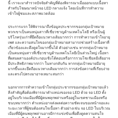
นี้ เราจะมาสำรวจปัจจัยสำคัญที่ต้องพิจารณาเมื่อออกแบบเนื้อหา
สำหรับโฆษณาหน้าจอ LED กลางแจ้ง โดยเน้นที่การทำความ
เข้าใจผู้ชมและสภาพแวดล้อม
ประการแรก ให้พิจารณาถึงข้อมูลประชากรของกลุ่มเป้าหมาย
พวกเขาเป็นคนหนุ่มสาวที่เชี่ยวชาญด้านเทคโนโลยี หรือเป็นผู้
บริโภครุ่นเก่าที่ยึดถือแนวทางเดิมมากกว่า การทำความเข้าใจอายุ
เพศ และความสนใจของกลุ่มเป้าหมายสามารถช่วยสร้างเนื้อหาที่
เกี่ยวข้องและดึงดูดใจมากขึ้นได้ ตัวอย่างเช่น หากกลุ่มเป้าหมาย
เป็นคนหนุ่มสาวที่เชี่ยวชาญด้านเทคโนโลยีเป็นส่วนใหญ่ เนื้อหา
ที่ผสมผสานองค์ประกอบเชิงโต้ตอบหรือการรวมโซเชียลมีเดียอาจ
มีประสิทธิภาพมากกว่า ในทางกลับกัน หากกลุ่มเป้าหมายมีอายุ
มากขึ้นและยึดถือแนวทางเดิมมากกว่า การส่งข้อความที่เรียบง่าย
และตรงไปตรงมาอาจเหมาะสมกว่า
นอกจากการทำความเข้าใจกลุ่มประชากรของกลุ่มเป้าหมายแล้ว
สิ่งสำคัญคือต้องพิจารณาตำแหน่งของจอ LED ด้วย จอ LED ตั้ง
อยู่ในบริเวณเมืองที่มีผู้คนพลุกพล่านหรืออยู่ในเขตชานเมืองหรือ
ชนบทมากกว่า ตำแหน่งอาจส่งผลต่อความชัดเจนของหน้าจอและ
ระยะเวลาที่ผู้ชมต้องสนใจเนื้อหา ตัวอย่างเช่น จอ LED ในบริเวณ
เมืองที่มีผู้คนพลุกพล่านอาจมีการแข่งขันเพื่อดึงดูดความสนใจ