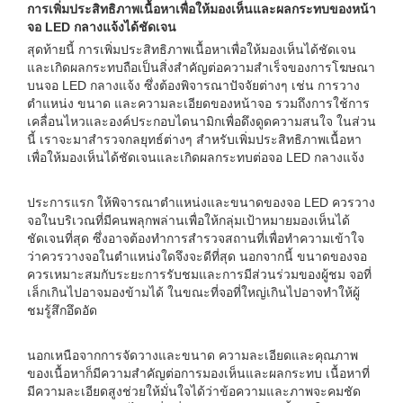
การเพิ่มประสิทธิภาพเนื้อหาเพื่อให้มองเห็นและผลกระทบของหน้า
จอ LED กลางแจ้งได้ชัดเจน
สุดท้ายนี้ การเพิ่มประสิทธิภาพเนื้อหาเพื่อให้มองเห็นได้ชัดเจน
และเกิดผลกระทบถือเป็นสิ่งสำคัญต่อความสำเร็จของการโฆษณา
บนจอ LED กลางแจ้ง ซึ่งต้องพิจารณาปัจจัยต่างๆ เช่น การวาง
ตำแหน่ง ขนาด และความละเอียดของหน้าจอ รวมถึงการใช้การ
เคลื่อนไหวและองค์ประกอบไดนามิกเพื่อดึงดูดความสนใจ ในส่วน
นี้ เราจะมาสำรวจกลยุทธ์ต่างๆ สำหรับเพิ่มประสิทธิภาพเนื้อหา
เพื่อให้มองเห็นได้ชัดเจนและเกิดผลกระทบต่อจอ LED กลางแจ้ง
ประการแรก ให้พิจารณาตำแหน่งและขนาดของจอ LED ควรวาง
จอในบริเวณที่มีคนพลุกพล่านเพื่อให้กลุ่มเป้าหมายมองเห็นได้
ชัดเจนที่สุด ซึ่งอาจต้องทำการสำรวจสถานที่เพื่อทำความเข้าใจ
ว่าควรวางจอในตำแหน่งใดจึงจะดีที่สุด นอกจากนี้ ขนาดของจอ
ควรเหมาะสมกับระยะการรับชมและการมีส่วนร่วมของผู้ชม จอที่
เล็กเกินไปอาจมองข้ามได้ ในขณะที่จอที่ใหญ่เกินไปอาจทำให้ผู้
ชมรู้สึกอึดอัด
นอกเหนือจากการจัดวางและขนาด ความละเอียดและคุณภาพ
ของเนื้อหาก็มีความสำคัญต่อการมองเห็นและผลกระทบ เนื้อหาที่
มีความละเอียดสูงช่วยให้มั่นใจได้ว่าข้อความและภาพจะคมชัด