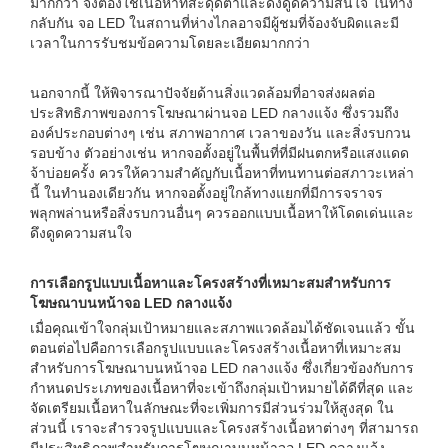
มากกว่า จึงต้องใช้เนื้อหาที่สะดุดตาและดึงดูดความสนใจ ในทาง
กลับกัน จอ LED ในสถานที่ห่างไกลอาจมีผู้ชมที่จ้องจับผิดและมี
เวลาในการรับชมข้อความโดยละเอียดมากกว่า
นอกจากนี้ ให้พิจารณาปัจจัยด้านสิ่งแวดล้อมที่อาจส่งผลต่อ
ประสิทธิภาพของการโฆษณาผ่านจอ LED กลางแจ้ง ซึ่งรวมถึง
องค์ประกอบต่างๆ เช่น สภาพอากาศ เวลาของวัน และสิ่งรบกวน
รอบข้าง ตัวอย่างเช่น หากจอตั้งอยู่ในพื้นที่ที่มีฝนตกหรือแสงแดด
จ้าบ่อยครั้ง ควรให้ความสำคัญกับเนื้อหาที่ทนทานต่อสภาวะเหล่า
นี้ ในทำนองเดียวกัน หากจอตั้งอยู่ใกล้ทางแยกที่มีการจราจร
พลุกพล่านหรือสิ่งรบกวนอื่นๆ ควรออกแบบเนื้อหาให้โดดเด่นและ
ดึงดูดความสนใจ
การเลือกรูปแบบเนื้อหาและโครงสร้างที่เหมาะสมสำหรับการ
โฆษณาบนหน้าจอ LED กลางแจ้ง
เมื่อคุณเข้าใจกลุ่มเป้าหมายและสภาพแวดล้อมได้ชัดเจนแล้ว ขั้น
ตอนต่อไปคือการเลือกรูปแบบและโครงสร้างเนื้อหาที่เหมาะสม
สำหรับการโฆษณาบนหน้าจอ LED กลางแจ้ง ซึ่งเกี่ยวข้องกับการ
กำหนดประเภทของเนื้อหาที่จะเข้าถึงกลุ่มเป้าหมายได้ดีที่สุด และ
จัดเตรียมเนื้อหาในลักษณะที่จะเพิ่มการมีส่วนร่วมให้สูงสุด ใน
ส่วนนี้ เราจะสำรวจรูปแบบและโครงสร้างเนื้อหาต่างๆ ที่สามารถ