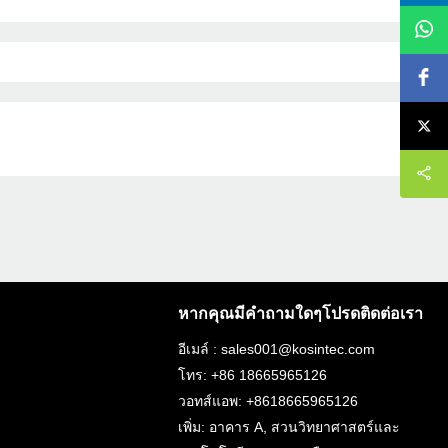
หากคุณมีคำถามใดๆโปรดติดต่อเรา
อีเมล์ : sales001@kosintec.com
โทร: +86 18665965126
วอทส์แอพ: +8618665965126
เพิ่ม: อาคาร A, สวนวิทยาศาสตร์และ