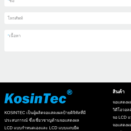
*
ชื่อ
โทรศัพท์
*
เนื้อหา
สินค้า
จอแสดงผล
วิดีโอวอลล
KOSINTEC เป็นผู้ผลิตจอแสดงผลป้ายดิจิทัลที่มี
จอ LCD 
ประสบการณ์ ซึ่งเชี่ยวชาญด้านจอแสดงผล
จอแสดงผล
LCD แบบกำหนดเองและ LCD แบบแถบยืด