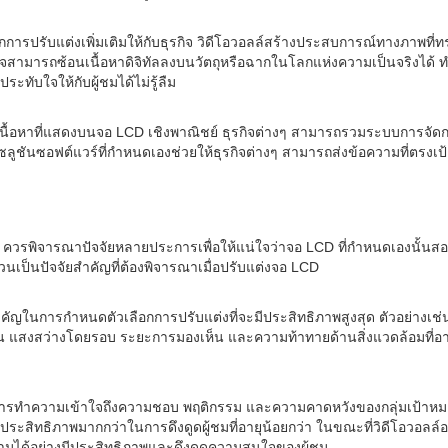
กการปรับแต่งเพิ่มเติมให้กับธุรกิจ วิดีโอวอลล์สร้างประสบการณ์ทางภาพที
สามารถซ้อนเนื้อหาดิจิทัลลงบนวัตถุหรือฉากในโลกแห่งความเป็นจริงได้ ทำใ
ับใจให้กับผู้ชมได้ไม่รู้ลืม
นื้อหาที่แสดงบนจอ LCD เชิงพาณิชย์ ธุรกิจต่างๆ สามารถรวมระบบการจ
ซลูชันซอฟต์แวร์ที่กำหนดเองช่วยให้ธุรกิจต่างๆ สามารถส่งข้อความที่ตรง
่างๆ ควรพิจารณาปัจจัยหลายประการเพื่อให้แน่ใจว่าจอ LCD ที่กำหนดเองน
นเป็นปัจจัยสำคัญที่ต้องพิจารณาเมื่อปรับแต่งจอ LCD
รกำหนดตัวเลือกการปรับแต่งที่จะมีประสิทธิภาพสูงสุด ตัวอย่างเช่น ป้า
่น แสงสว่างโดยรอบ ระยะการมองเห็น และความท้าทายด้านสิ่งแวดล้อมที่อาจเ
LCD การทำความเข้าใจถึงความชอบ พฤติกรรม และความคาดหวังของกลุ่มเป้าหม
ิทธิภาพมากกว่าในการดึงดูดผู้ชมที่อายุน้อยกว่า ในขณะที่วิดีโอวอลล์อาจด
ความได้อย่างมีประสิทธิภาพและดึงดูดความสนใจของผู้ชม