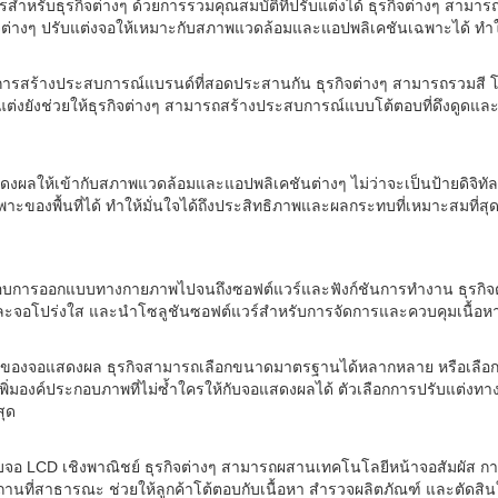
ำหรับธุรกิจต่างๆ ด้วยการรวมคุณสมบัติที่ปรับแต่งได้ ธุรกิจต่างๆ สาม
ุรกิจต่างๆ ปรับแต่งจอให้เหมาะกับสภาพแวดล้อมและแอปพลิเคชันเฉพาะได้ 
ารสร้างประสบการณ์แบรนด์ที่สอดประสานกัน ธุรกิจต่างๆ สามารถรวมสี โ
บแต่งยังช่วยให้ธุรกิจต่างๆ สามารถสร้างประสบการณ์แบบโต้ตอบที่ดึงดูดและด
แสดงผลให้เข้ากับสภาพแวดล้อมและแอปพลิเคชันต่างๆ ไม่ว่าจะเป็นป้ายดิจิท
ะของพื้นที่ได้ ทำให้มั่นใจได้ถึงประสิทธิภาพและผลกระทบที่เหมาะสมที่สุ
์ประกอบการออกแบบทางกายภาพไปจนถึงซอฟต์แวร์และฟังก์ชันการทำงาน ธุร
์และจอโปร่งใส และนำโซลูชันซอฟต์แวร์สำหรับการจัดการและควบคุมเนื้อห
ค่าของจอแสดงผล ธุรกิจสามารถเลือกขนาดมาตรฐานได้หลากหลาย หรือเลือ
่อเพิ่มองค์ประกอบภาพที่ไม่ซ้ำใครให้กับจอแสดงผลได้ ตัวเลือกการปรับแต่ง
สุด
จอ LCD เชิงพาณิชย์ ธุรกิจต่างๆ สามารถผสานเทคโนโลยีหน้าจอสัมผัส การ
ถานที่สาธารณะ ช่วยให้ลูกค้าโต้ตอบกับเนื้อหา สำรวจผลิตภัณฑ์ และตัดสิ