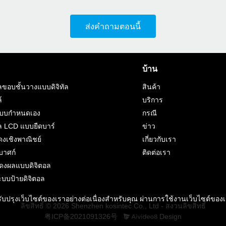
ส่งคำถามตอนนี้
บ้าน
ขอบชั้นวางแบบดิจิทัล
สินค้า
์
บริการ
แบบกำหนดเอง
กรณี
 LCD แบบยืดบาร์
ข่าว
งเชิงพาณิชย์
เกี่ยวกับเรา
บาศก์
ติดต่อเรา
ดงผลแบบดิจิตอล
ะบบป้ายดิจิตอล
ะปรับปรุงเว็บไซต์ของเราอย่างต่อเนื่องสำหรับคุณ ผ่านการใช้งานเว็บไซต์ของ
ลิขสิทธิ์ © 2026 Shenzhen kosintec Co., Ltd - สงวนลิขสิทธิ์
粤ICP备2021091326号
Design