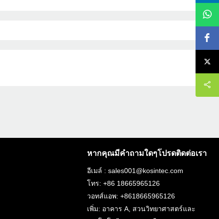
หากคุณมีคำถามใดๆโปรดติดต่อเรา
อีเมล์ : sales001@kosintec.com
โทร: +86 18665965126
วอทส์แอพ: +8618665965126
เพิ่ม: อาคาร A, สวนวิทยาศาสตร์และ