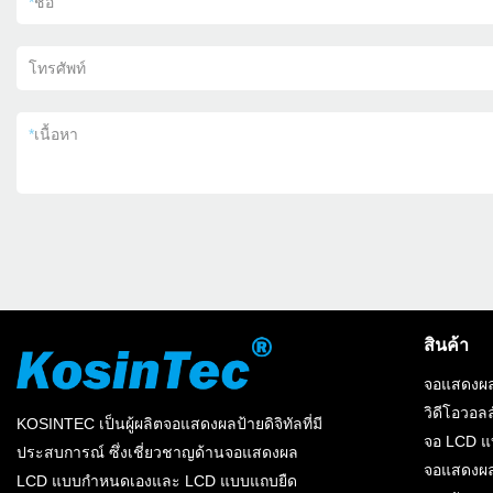
*
ชื่อ
โทรศัพท์
*
เนื้อหา
สินค้า
จอแสดงผล
วิดีโอวอลล
KOSINTEC เป็นผู้ผลิตจอแสดงผลป้ายดิจิทัลที่มี
จอ LCD 
ประสบการณ์ ซึ่งเชี่ยวชาญด้านจอแสดงผล
จอแสดงผล
LCD แบบกำหนดเองและ LCD แบบแถบยืด