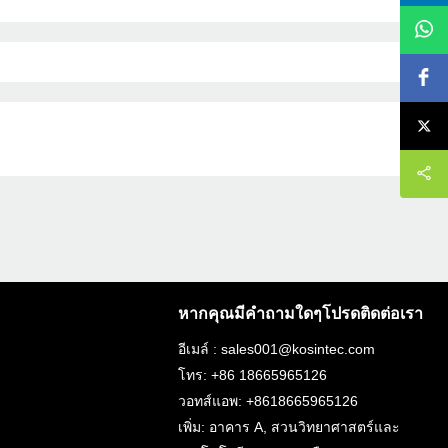
หากคุณมีคำถามใดๆโปรดติดต่อเรา
อีเมล์ : sales001@kosintec.com
โทร: +86 18665965126
วอทส์แอพ: +8618665965126
เพิ่ม: อาคาร A, สวนวิทยาศาสตร์และ