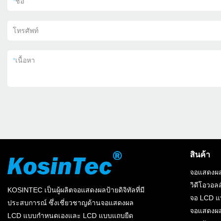
*
ชื่อ
โทรศัพท์
*
เนื้อหา
สินค้า
จอแสดงผล
วิดีโอวอลล
KOSINTEC เป็นผู้ผลิตจอแสดงผลป้ายดิจิทัลที่มี
จอ LCD 
ประสบการณ์ ซึ่งเชี่ยวชาญด้านจอแสดงผล
จอแสดงผล
LCD แบบกำหนดเองและ LCD แบบแถบยืด