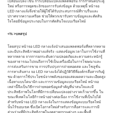
เปลี่ยนแปลง เช่น การเปลี่ยนแปลงแพลตฟอร์ม การกำหนดประตู
ใหม่ หรือการหยุดชะงักของการรับส่งข้อมูล ด้วยเหตุนี้ หน้าจอ
LED กลางแจ้งจึงช่วยให้ผู้ใช้ได้รับประสบการณ์ที่ราบรื่นและ
ปราศจากความเครียด ช่วยให้พวกเขารับทราบข้อมูลและตัดสิน
ใจโดยมีข้อมูลประกอบในการตัดสินใจแบบเรียลไทม์
<% >บทสรุป
โดยสรุป หน้าจอ LED กลางแจ้งนำเสนอแพลตฟอร์มที่หลากหลาย
และมีประสิทธิภาพอย่างแท้จริง -แสดงข้อมูลเวลาในการใช้งานที่
หลากหลาย จากการยกระดับความปลอดภัยและความตระหนักรู้
ของสาธารณะไปจนถึงการใช้เป็นเครื่องมือในการโฆษณาและ
การส่งเสริมการขาย การปรับปรุงการถ่ายทอดสด และโซลูชั่น
การหาเส้นทาง จอ LED กลางแจ้งได้ปฏิวัติวิธีที่องค์กรสื่อสารกับผู้
ชม ด้วยการใช้ประโยชน์จากพลังของจอแสดงผลความละเอียดสูง
เนื้อหาแบบไดนามิก และการรวมข้อมูลแบบเรียลไทม์ หน้าจอ
เหล่านี้จึงเป็นวิธีการถ่ายทอดข้อมูลสำคัญที่น่าสนใจและมี
ประสิทธิภาพในโลกที่มีการเปลี่ยนแปลงอย่างรวดเร็วมากขึ้น ใน
ขณะที่เทคโนโลยีก้าวหน้าอย่างต่อเนื่อง การใช้งานที่เป็นไปได้
สำหรับหน้าจอ LED กลางแจ้งในการแสดงข้อมูลแบบเรียลไทม์
นั้นไร้ขอบเขต ซึ่งเปิดโอกาสใหม่สำหรับการสื่อสารและการมี
ส่วนร่วมที่มีประสิทธิภาพในอุตสาหกรรมต่างๆ และพื้นที่