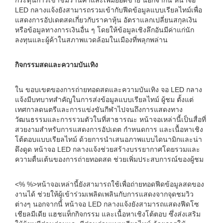
กระตุ้นการเข้าชมร้านค้าและเพิ่มยอดขาย นอกจากนี้ หน้าจอ
LED กลางแจ้งยังสามารถรวมเข้ากับฟีดข้อมูลแบบเรียลไทม์เพื่อ
แสดงการอัปเดตสดเกี่ยวกับราคาหุ้น อัตราแลกเปลี่ยนสกุลเงิน
หรือข้อมูลทางการเงินอื่น ๆ โดยให้ข้อมูลเชิงลึกอันมีค่าแก่นัก
ลงทุนและผู้ค้าในสภาพแวดล้อมในเมืองที่พลุกพล่าน
กิจกรรมสดและความบันเทิง
ใน ขอบเขตของการถ่ายทอดสดและความบันเทิง จอ LED กลาง
แจ้งมีบทบาทสำคัญในการส่งข้อมูลแบบเรียลไทม์ ผู้ชม ตั้งแต่
เทศกาลดนตรีและการแข่งขันกีฬาไปจนถึงการแสดงทาง
วัฒนธรรมและการรวมตัวในที่สาธารณะ หน้าจอเหล่านี้เป็นสื่อที่
สวยงามสำหรับการแสดงการอัปเดต กำหนดการ และเนื้อหาเชิง
โต้ตอบแบบเรียลไทม์ ด้วยการนำเสนอภาพแบบไดนามิกและน่า
ดึงดูด หน้าจอ LED กลางแจ้งช่วยสร้างบรรยากาศโดยรวมและ
ความตื่นเต้นของการถ่ายทอดสด ช่วยเพิ่มประสบการณ์ของผู้ชม
<% %>หน้าจอเหล่านี้ยังสามารถใช้เพื่อถ่ายทอดฟีดข้อมูลสดของ
งานได้ ช่วยให้ผู้เข้าร่วมเพลิดเพลินกับการแสดงจากจุดชมวิว
ต่างๆ นอกจากนี้ หน้าจอ LED กลางแจ้งยังสามารถแสดงฟีดโซ
เชียลมีเดีย แฮชแท็กกิจกรรม และเนื้อหาเชิงโต้ตอบ ซึ่งส่งเสริม