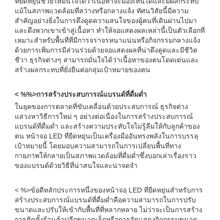
ที่ยืดหยุ่นช่วยให้มั่นใจได้ว่าเนื้อหาจะมองเห็นได้และมีผลกระทบ
แม้ในสภาพแวดล้อมที่สว่างหรือกลางแจ้ง ทัศนวิสัยนี้มีความ
สำคัญอย่างยิ่งในการดึงดูดความสนใจของผู้คนที่เดินผ่านไปมา
และดึงพวกเขาเข้าสู่เนื้อหา ทำให้จอแสดงผลเหล่านี้เป็นตัวเลือกที่
เหมาะสำหรับพื้นที่ที่มีการจราจรหนาแน่นหรือกิจกรรมกลางแจ้ง
ด้วยการเพิ่มการมีส่วนร่วมด้วยจอแสดงผลที่น่าดึงดูดและมีชีวิต
ชีวา ธุรกิจต่างๆ สามารถมั่นใจได้ว่าเนื้อหาของตนโดดเด่นและ
สร้างผลกระทบที่ยั่งยืนต่อกลุ่มเป้าหมายของตน
< %%>การสร้างประสบการณ์แบรนด์ที่ดื่มด่ำ
ในยุคของการตลาดที่ขับเคลื่อนด้วยประสบการณ์ ธุรกิจต่าง
แสวงหาวิธีการใหม่ ๆ อย่างต่อเนื่องในการสร้างประสบการณ์
แบรนด์ที่ดื่มด่ำ และสร้างความประทับใจไม่รู้ลืมให้กับลูกค้าของ
ตน หน้าจอ LED ที่ยืดหยุ่นเป็นเครื่องมืออันทรงพลังในการบรรลุ
เป้าหมายนี้ โดยมอบความสามารถในการเปลี่ยนพื้นที่ทาง
กายภาพให้กลายเป็นสภาพแวดล้อมที่ดื่มด่ำซึ่งบอกเล่าเรื่องราว
ของแบรนด์ด้วยวิธีที่น่าสนใจและน่าจดจำ
< %>ข้อดีหลักประการหนึ่งของหน้าจอ LED ที่ยืดหยุ่นสำหรับการ
สร้างประสบการณ์แบรนด์ที่ดื่มด่ำคือความสามารถในการปรับ
ขนาดและปรับให้เข้ากับพื้นที่ที่หลากหลาย ไม่ว่าจะเป็นการสร้าง
การติดตั้งร้านค้าปลีกขนาดเล็กหรือการจัดแสดงกิจกรรมขนาด