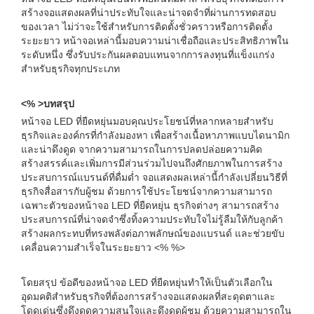
สร้างจอแสดงผลที่น่าประทับใจและน่าจดจำที่ผ่านการทดสอบ
ของเวลา ไม่ว่าจะใช้สำหรับการติดตั้งชั่วคราวหรือการติดตั้ง
ระยะยาว หน้าจอเหล่านี้มอบความน่าเชื่อถือและประสิทธิภาพใน
ระดับหนึ่ง ซึ่งรับประกันผลตอบแทนจากการลงทุนที่แข็งแกร่ง
สำหรับธุรกิจทุกประเภท
<% >บทสรุป
หน้าจอ LED ที่ยืดหยุ่นมอบคุณประโยชน์ที่หลากหลายสำหรับ
ธุรกิจและองค์กรที่กำลังมองหา เพื่อสร้างเนื้อหาภาพแบบไดนามิก
และน่าดึงดูด จากความสามารถในการปลดปล่อยความคิด
สร้างสรรค์และเพิ่มการมีส่วนร่วมไปจนถึงศักยภาพในการสร้าง
ประสบการณ์แบรนด์ที่ดื่มด่ำ จอแสดงผลเหล่านี้กำลังเปลี่ยนวิธีที่
ธุรกิจสื่อสารกับผู้ชม ด้วยการใช้ประโยชน์จากความสามารถ
เฉพาะตัวของหน้าจอ LED ที่ยืดหยุ่น ธุรกิจต่างๆ สามารถสร้าง
ประสบการณ์ที่น่าจดจำซึ่งทิ้งความประทับใจไม่รู้ลืมให้กับลูกค้า
สร้างผลกระทบที่ทรงพลังต่อภาพลักษณ์ของแบรนด์ และช่วยขับ
เคลื่อนความสำเร็จในระยะยาว <% %>
โดยสรุป ข้อดีของหน้าจอ LED ที่ยืดหยุ่นทำให้เป็นตัวเลือกใน
อุดมคติสำหรับธุรกิจที่ต้องการสร้างจอแสดงผลที่สะดุดตาและ
โดดเด่นซึ่งดึงดูดความสนใจและดึงดูดผู้ชม ด้วยความสามารถใน