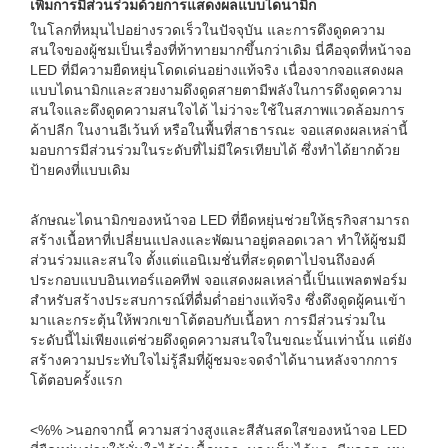
เพิ่มการมีส่วนร่วมด้วยการแสดงผลแบบไดนามิก
ในโลกที่หมุนไปอย่างรวดเร็วในปัจจุบัน และการดึงดูดความ
สนใจของผู้ชมเป็นเรื่องที่ท้าทายมากขึ้นกว่าเดิม นี่คือจุดที่หน้าจอ
LED ที่มีความยืดหยุ่นโดดเด่นอย่างแท้จริง เนื่องจากจอแสดงผล
แบบไดนามิกและสวยงามดึงดูดสายตามีพลังในการดึงดูดความ
สนใจและดึงดูดความสนใจได้ ไม่ว่าจะใช้ในสภาพแวดล้อมการ
ค้าปลีก ในงานอีเว้นท์ หรือในพื้นที่สาธารณะ จอแสดงผลเหล่านี้
มอบการมีส่วนร่วมในระดับที่ไม่มีใครเทียบได้ ซึ่งทำได้ยากด้วย
ป้ายคงที่แบบเดิม
ลักษณะไดนามิกของหน้าจอ LED ที่ยืดหยุ่นช่วยให้ธุรกิจสามารถ
สร้างเนื้อหาที่เปลี่ยนแปลงและพัฒนาอยู่ตลอดเวลา ทำให้ผู้ชมมี
ส่วนร่วมและสนใจ ตั้งแต่แอนิเมชั่นที่สะดุดตาไปจนถึงองค์
ประกอบแบบอินเทอร์แอคทีฟ จอแสดงผลเหล่านี้เป็นแพลตฟอร์ม
สำหรับสร้างประสบการณ์ที่ดื่มด่ำอย่างแท้จริง ซึ่งดึงดูดผู้คนเข้า
มาและกระตุ้นให้พวกเขาโต้ตอบกับเนื้อหา การมีส่วนร่วมใน
ระดับนี้ไม่เพียงแต่ช่วยดึงดูดความสนใจในขณะนั้นเท่านั้น แต่ยัง
สร้างความประทับใจไม่รู้ลืมที่ผู้ชมจะจดจำได้นานหลังจากการ
โต้ตอบครั้งแรก
<%% >นอกจากนี้ ความสว่างสูงและสีสันสดใสของหน้าจอ LED