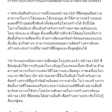
การสร้างประสบการณ์แบรนด์ที่ดื่มด่ำและน่าจดจำอย่างแท้จริง
< %%>ข้อดีหลักประการหนึ่งของหน้าจอ LED ที่ยืดหยุ่นคือความ
สามารถในการโค้งงอและโค้งรอบมุม ทำให้สามารถสร้างจอแส
ดงผลที่ไร้รอยต่อซึ่งพันทั่วทั้งห้องหรือโครงสร้างได้ สิ่งนี้เปิด
โอกาสใหม่อันน่าตื่นเต้นสำหรับการสร้างสภาพแวดล้อมแบบ
ไดนามิกและน่าดึงดูด ตั้งแต่พื้นที่ค้าปลีกเชิงโต้ตอบไปจนถึงการ
ติดตั้งกิจกรรมที่สมจริง ด้วยการคิดนอกข้อจำกัดของจอแบนแบบ
ดั้งเดิม ธุรกิจต่างๆ สามารถปลดปล่อยความคิดสร้างสรรค์และ
สร้างประสบการณ์ที่น่าจดจำที่ดึงดูดและดึงดูดผู้ชมได้
<% %>นอกเหนือจากความยืดหยุ่นในรูปทรงแล้ว หน้าจอ LED ที่
ยืดหยุ่นยังให้การปรับแต่งในระดับสูงในแง่ของเนื้อหาอีกด้วย ด้วย
ความสามารถในการแสดงวิดีโอความละเอียดสูง ภาพเคลื่อนไหว
และกราฟิกไดนามิก หน้าจอเหล่านี้จึงเป็นผืนผ้าใบสำหรับความ
คิดสร้างสรรค์ที่ถูกจำกัดด้วยจินตนาการเท่านั้น ไม่ว่าจะสร้างการ
ติดตั้งภาพที่โดดเด่นหรือประสบการณ์แบรนด์ที่ดื่มด่ำอย่างเต็มที่
ธุรกิจสามารถใช้ประโยชน์จากศักยภาพในการสร้างสรรค์ของ
หน้าจอ LED ที่ยืดหยุ่นได้อย่างเต็มที่ เพื่อสร้างความประทับใจไม่รู้
ลืมแก่ผู้ชม