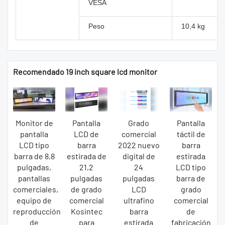
VESA
Peso
10,4 kg
Recomendado 19 inch square lcd monitor
Monitor de
Pantalla
Grado
Pantalla
pantalla
LCD de
comercial
táctil de
LCD tipo
barra
2022 nuevo
barra
barra de 8,8
estirada de
digital de
estirada
pulgadas,
21,2
24
LCD tipo
pantallas
pulgadas
pulgadas
barra de
comerciales,
de grado
LCD
grado
equipo de
comercial
ultrafino
comercial
reproducción
Kosintec
barra
de
de
para
estirada
fabricación