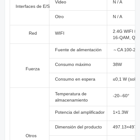
Video
N / A
Interfaces de E/S
Otro
N / A
2.4G WIFI 8
Red
WIFI
16-QAM, QP
Fuente de alimentación
～CA 100-240
Consumo máximo
38W
Fuerza
Consumo en espera
≤0,1 W (solo 
Temperatura de
-20--60°
almacenamiento
Potencia del amplificador
1×1.3W
Dimensión del producto
497.13×497.
Otros