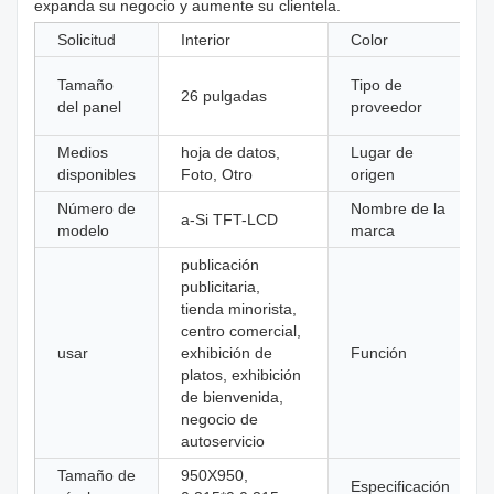
expanda su negocio y aumente su clientela.
Solicitud
Interior
Color
Tamaño
Tipo de
26 pulgadas
del panel
proveedor
Medios
hoja de datos,
Lugar de
disponibles
Foto, Otro
origen
Número de
Nombre de la
a-Si TFT-LCD
modelo
marca
publicación
publicitaria,
tienda minorista,
centro comercial,
usar
exhibición de
Función
platos, exhibición
de bienvenida,
negocio de
autoservicio
Tamaño de
950X950,
Especificación