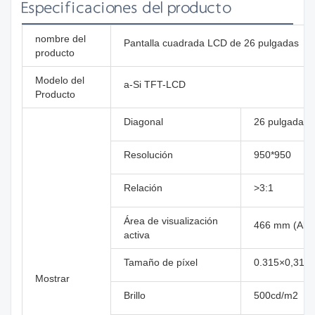
Especificaciones del producto
nombre del
Pantalla cuadrada LCD de 26 pulgadas
producto
Modelo del
a-Si TFT-LCD
Producto
Diagonal
26 pulgadas
Resolución
950*950
Relación
>3:1
Área de visualización
466 mm (Alto
activa
Tamaño de píxel
0.315×0,315 
Mostrar
Brillo
500cd/m2