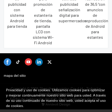
publicidad
promoción
publicidad
de 36,5 "con
con
de
señalización
anuncios
sistema
estantería
digital para
de
Android
de tienda,
supermercados
reproducción
para tienda
pantalla
de Android
LCD con
para
sistema Wi-
estantes
Fi Android
mapa del sitio
Copyright © 2026 Shenzhen kosintec Co., Ltd - Todos los
Privacidad y uso de cookies. Utilizamos cookies para optimizar
derechos reservados.
y mejorar continuamente nuestro sitio web para usted. A través
Fecha de publicación del ICP: 26 de septiembre de 2026
de su uso continuado de nuestro sitio web, usted acepta el uso
Design
de cookies.