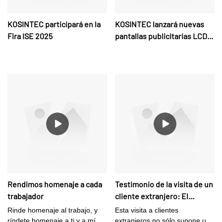
KOSINTEC participará en la
KOSINTEC lanzará nuevas
Fira ISE 2025
pantallas publicitarias LCD
en Infocomm 2026
Rendimos homenaje a cada
Testimonio de la visita de un
trabajador
cliente extranjero: El
extraordinario encanto de
Rinde homenaje al trabajo, y
Esta visita a clientes
las pantallas publicitarias
ríndete homenaje a ti y a mí.
extranjeros no sólo supone un