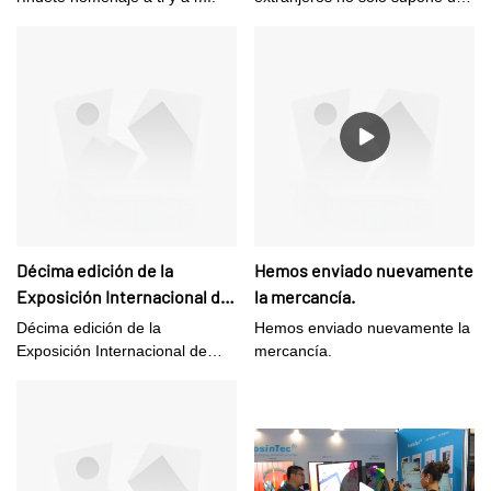
LCD
gran reconocimiento a nuestros
esfuerzos pasados, sino
también un poderoso impulso
para entrar en el mercado
global.
Décima edición de la
Hemos enviado nuevamente
Exposición Internacional de
la mercancía.
Integración de Sistemas y
Décima edición de la
Hemos enviado nuevamente la
Pantallas Inteligentes (ISLE
Exposición Internacional de
mercancía.
2025)
Integración de Sistemas y
Pantallas Inteligentes (ISLE
2025)