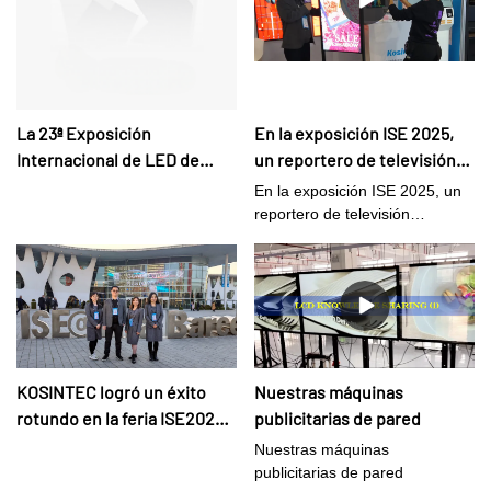
La 23ª Exposición
En la exposición ISE 2025,
Internacional de LED de
un reportero de televisión
Shenzhen en 2025
entrevistó al Sr. Liang,
En la exposición ISE 2025, un
gerente general de Kosintec
reportero de televisión
Company.
entrevistó al Sr. Liang, gerente
general de Kosintec Company.
KOSINTEC logró un éxito
Nuestras máquinas
rotundo en la feria ISE2025
publicitarias de pared
en Barcelona
Nuestras máquinas
publicitarias de pared