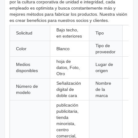
por la cultura corporativa de unidad e integridad, cada
empleado es optimista y busca constantemente más y
mejores métodos para fabricar los productos. Nuestra visión
es crear beneficios para nuestros socios y clientes.
Bajo techo,
Solicitud
Tipo
LCD
en exteriores
Tipo de
Fabr
Color
Blanco
proveedor
orig
hoja de
Medios
Lugar de
Gua
datos, Foto,
disponibles
origen
Chin
Otro
Señalización
Nombre
Número de
digital de
de la
Kosi
modelo
doble cara
marca
publicación
publicitaria,
tienda
minorista,
centro
comercial,