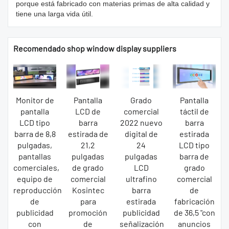
porque está fabricado con materias primas de alta calidad y
tiene una larga vida útil.
Recomendado shop window display suppliers
Monitor de
Pantalla
Grado
Pantalla
pantalla
LCD de
comercial
táctil de
LCD tipo
barra
2022 nuevo
barra
barra de 8,8
estirada de
digital de
estirada
pulgadas,
21,2
24
LCD tipo
pantallas
pulgadas
pulgadas
barra de
comerciales,
de grado
LCD
grado
equipo de
comercial
ultrafino
comercial
reproducción
Kosintec
barra
de
de
para
estirada
fabricación
publicidad
promoción
publicidad
de 36,5 "con
con
de
señalización
anuncios