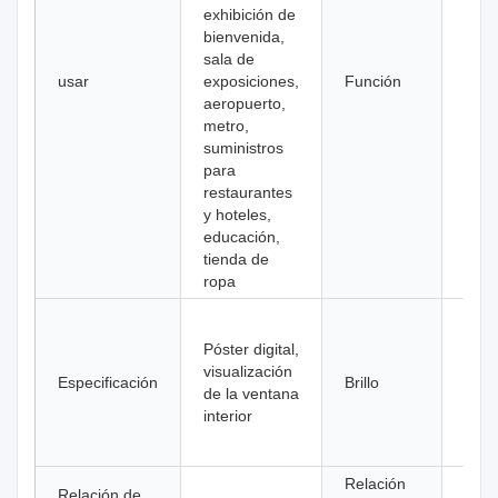
exhibición de
bienvenida,
sala de
usar
exposiciones,
Función
SDK
aeropuerto,
metro,
suministros
para
restaurantes
y hoteles,
educación,
tienda de
ropa
Lado
400n
Póster digital,
B: 1
visualización
Especificación
Brillo
Lado
de la ventana
400n
interior
B: 1
100
Relación
1600
Relación de