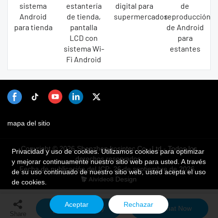
sistema
estantería
digital para
de
Android
de tienda,
supermercados
reproducción
para tienda
pantalla
de Android
LCD con
para
sistema Wi-
estantes
Fi Android
mapa del sitio
Copyright © 2026 Shenzhen kosintec Co., Ltd - Todos los
Privacidad y uso de cookies. Utilizamos cookies para optimizar
derechos reservados.
y mejorar continuamente nuestro sitio web para usted. A través
Fecha de publicación del ICP: 26 de septiembre de 2026
de su uso continuado de nuestro sitio web, usted acepta el uso
Design
de cookies.
Aceptar
Rechazar
Send Inquiry
Chat Now
Share