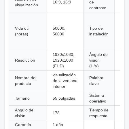
16:9, 16:9
de
1600
visualización
contraste
1600
Mont
susp
Vida útil
50000,
Tipo de
tech
(horas)
50000
instalación
Mont
susp
tech
1920x1080,
Ángulo de
89/8
Resolución
1920x1080
visión
89/8
(FHD)
(H/V)
visualización
visu
Nombre del
Palabra
de la ventana
de l
producto
clave
interior
inter
Sistema
Tamaño
55 pulgadas
Andr
operativo
Ángulo de
Tiempo de
178
8ms
visión
respuesta
Garantía
1 año