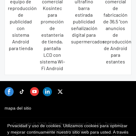
equipo de
comercial
ultrafino
comercial
reproducción
Kosintec
barra
de
de
para
estirada
fabricación
publicidad
promoción
publicidad
de 36,5 "con
con
de
señalización
anuncios
sistema
estantería
digital para
de
Android
de tienda,
supermercados
reproducción
para tienda
pantalla
de Android
LCD con
para
sistema Wi-
estantes
Fi Android
mapa del sitio
Copyright © 2026 Shenzhen kosintec Co., Ltd - Todos los
Privacidad y uso de cookies. Utilizamos cookies para optimizar
derechos reservados.
y mejorar continuamente nuestro sitio web para usted. A través