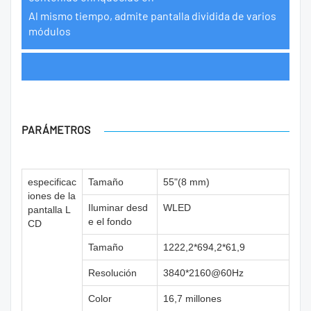
Al mismo tiempo, admite pantalla dividida de varios
módulos
PARÁMETROS
especificac
Tamaño
55"(8 mm)
iones de la
Iluminar desd
WLED
pantalla L
e el fondo
CD
Tamaño
1222,2*694,2*61,9
Resolución
3840*2160@60Hz
Color
16,7 millones