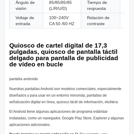
Ángulo de
85/85/85/85
Tiempo de
6m
visión
(L/R/U/D)
respuesta
Voltaje de
100~240V
Relación de
800
entrada
CA 50 /60 HZ
contraste
Quiosco de cartel digital de 17,3
pulgadas, quiosco de pantalla táctil
delgado para pantalla de publicidad
de vídeo en bucle
pantalla androide
Nuestras pantallas Android son modelos comerciales, especialmente
diseñados y para usar en un entorno minorista, pantallas de
señalización digital en línea, quiosco táctil de información, etcétera.
El Android tiene algunas aplicaciones de programa estándar
instaladas, como un navegador, Google Play Store, Explorer y algunas
aplicaciones adicionales.