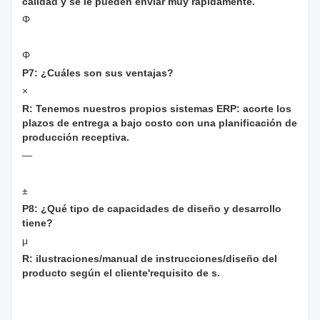
calidad y se le pueden enviar muy rápidamente.
Φ
Φ
P7: ¿Cuáles son sus ventajas?
×
R: Tenemos nuestros propios sistemas ERP: acorte los
plazos de entrega a bajo costo con una planificación de
producción receptiva.
—
±
P8: ¿Qué tipo de capacidades de diseño y desarrollo
tiene?
μ
R: ilustraciones/manual de instrucciones/diseño del
producto según el cliente'requisito de s.