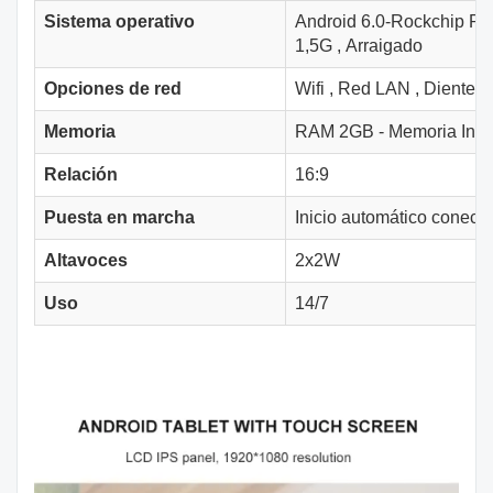
Sistema operativo
Android 6.0-Rockchip 
1,5G
,
Arraigado
Opciones de red
Wifi
,
Red LAN
,
Diente a
Memoria
RAM 2GB - Memoria Inte
Relación
16:9
Puesta en marcha
Inicio automático conecta
Altavoces
2x2W
Uso
14/7