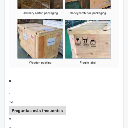
±
“
’
™
Preguntas más frecuentes
ô
é