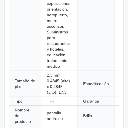
exposiciones,
orientación,
aeropuerto,
metro,
ascensor,
Suministros
para
restaurantes
y hoteles,
educación,
tratamiento
médico
2,5 mm,
Tamaño de
0,4845 (alto)
Pant
Especificación
píxel
x 0,4845
tácti
(alto), 17,3
Tipo
TFT
Garantía
2 a
Nombre
pantalla
del
Brillo
250
androide
producto