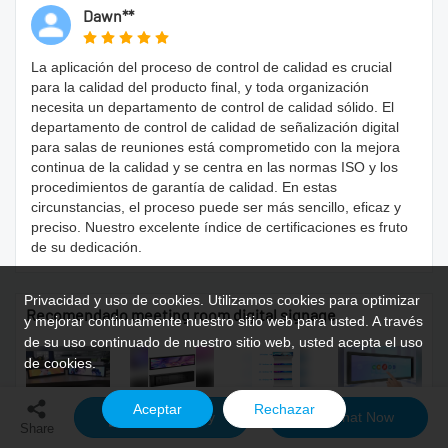
Dawn**
La aplicación del proceso de control de calidad es crucial
para la calidad del producto final, y toda organización
necesita un departamento de control de calidad sólido. El
departamento de control de calidad de señalización digital
para salas de reuniones está comprometido con la mejora
continua de la calidad y se centra en las normas ISO y los
procedimientos de garantía de calidad. En estas
circunstancias, el proceso puede ser más sencillo, eficaz y
preciso. Nuestro excelente índice de certificaciones es fruto
de su dedicación.
Privacidad y uso de cookies. Utilizamos cookies para optimizar
Recomendado meeting room digital signage
y mejorar continuamente nuestro sitio web para usted. A través
de su uso continuado de nuestro sitio web, usted acepta el uso
de cookies.
Aceptar
Rechazar
Monitor de
Pantalla
Grado
Pantalla
Send Inquiry
Chat Now
Share
pantalla
LCD de
comercial
táctil de