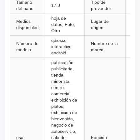
Tamaño
Tipo de
fabr
17.3
del panel
proveedor
orig
hoja de
Medios
Lugar de
Gua
datos, Foto,
disponibles
origen
Chi
Otro
quiosco
Número de
Nombre de la
interactivo
kosi
modelo
marca
android
publicación
publicitaria,
tienda
minorista,
centro
comercial,
exhibición de
platos,
exhibición de
bienvenida,
negocio de
autoservicio,
usar
sala de
Función
SD