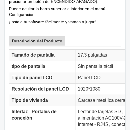
presionar un botón de ENCENDIDO-APAGADO).
Puede ocultar la barra superior e inferior en el menú
Configuración.
¡Instala tu software fácilmente y vamos a jugar!
Descripción del Producto
Tamaño de pantalla
17.3 pulgadas
tipo de pantalla
Sin pantalla táctil
Tipo de panel LCD
Panel LCD
Resolución del panel LCD
1920*1080
Tipo de vivienda
Carcasa metálica cerrad
Interfaz - Portales de
Lector de tarjetas SD
,
Po
conexión
alimentación AC100V-2
Internet - RJ45
,
conector