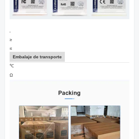
'
≥
≤
Embalaje de transporte
℃
Ω