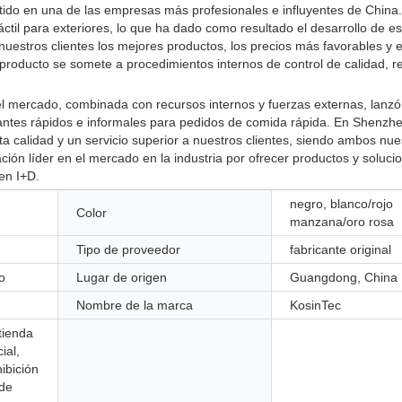
tido en una de las empresas más profesionales e influyentes de Chin
ctil para exteriores, lo que ha dado como resultado el desarrollo de e
uestros clientes los mejores productos, los precios más favorables y e
producto se somete a procedimientos internos de control de calidad, r
mercado, combinada con recursos internos y fuerzas externas, lanzó 
aurantes rápidos e informales para pedidos de comida rápida. En Shenzh
lta calidad y un servicio superior a nuestros clientes, siendo ambos n
ción líder en el mercado en la industria por ofrecer productos y soluci
en I+D.
negro, blanco/rojo
Color
manzana/oro rosa
Tipo de proveedor
fabricante original
o
Lugar de origen
Guangdong, China
Nombre de la marca
KosinTec
 tienda
ial,
hibición
 de