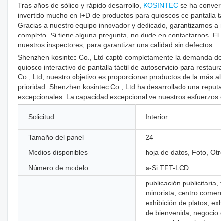
Tras años de sólido y rápido desarrollo,
KOSINTEC
se ha conver
invertido mucho en I+D de productos para quioscos de pantalla tá
Gracias a nuestro equipo innovador y dedicado, garantizamos a n
completo. Si tiene alguna pregunta, no dude en contactarnos. El 
nuestros inspectores, para garantizar una calidad sin defectos.
Shenzhen kosintec Co., Ltd captó completamente la demanda del 
quiosco interactivo de pantalla táctil de autoservicio para rest
Co., Ltd, nuestro objetivo es proporcionar productos de la más a
prioridad. Shenzhen kosintec Co., Ltd ha desarrollado una reputa
excepcionales. La capacidad excepcional ve nuestros esfuerzos 
Solicitud
Interior
Tamaño del panel
24
Medios disponibles
hoja de datos, Foto, Otr
Número de modelo
a-Si TFT-LCD
publicación publicitaria,
minorista, centro comerc
exhibición de platos, ex
de bienvenida, negocio