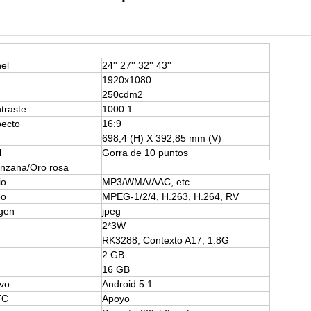
el
24'' 27'' 32'' 43''
1920x1080
250cdm2
traste
1000:1
pecto
16:9
698,4 (H) X 392,85 mm (V)
l
Gorra de 10 puntos
nzana/Oro rosa
io
MP3/WMA/AAC, etc
eo
MPEG-1/2/4, H.263, H.264, RV
gen
jpeg
2*3W
RK3288, Contexto A17, 1.8G
2 GB
16 GB
ivo
Android 5.1
FC
Apoyo