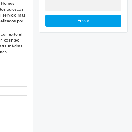
a. Hemos
stos quioscos.
l servicio más
Enviar
ealizados por
con éxito el
en kosintec
uestra máxima
ones