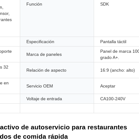
Función
SDK
n,
nsor,
rantes
Especificación
Pantalla táctil
oporte
Panel de marca 10
Marca de paneles
grado A+.
s 32
Relación de aspecto
16:9 (ancho: alto)
je en
Servicio OEM
Aceptar
Voltaje de entrada
CA100-240V
ractivo de autoservicio para restaurantes
idos de comida rápida