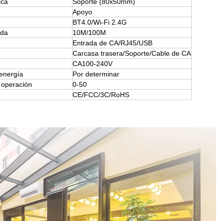
ica
Soporte (80x50mm)
Apoyo
BT4.0/Wi-Fi 2.4G
ada
10M/100M
Entrada de CA/RJ45/USB
Carcasa trasera/Soporte/Cable de CA
CA100-240V
energía
Por determinar
 operación
0-50
CE/FCC/3C/RoHS