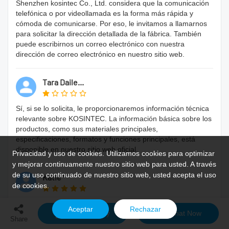
Shenzhen kosintec Co., Ltd. considera que la comunicación
telefónica o por videollamada es la forma más rápida y
cómoda de comunicarse. Por eso, le invitamos a llamarnos
para solicitar la dirección detallada de la fábrica. También
puede escribirnos un correo electrónico con nuestra
dirección de correo electrónico en nuestro sitio web.
Tara Daile...
Sí, si se lo solicita, le proporcionaremos información técnica
relevante sobre KOSINTEC. La información básica sobre los
productos, como sus materiales principales,
especificaciones, formatos y funciones principales, está
disponible en nuestro sitio web oficial.
Privacidad y uso de cookies. Utilizamos cookies para optimizar
y mejorar continuamente nuestro sitio web para usted. A través
de su uso continuado de nuestro sitio web, usted acepta el uso
Katie*
de cookies.
En esencia, una organización de señalización digital con
Aceptar
Rechazar
Send Inquiry
Chat Now
tabletas Android de larga trayectoria se basa en técnicas de
Share
gestión racionales y científicas, desarrolladas por líderes