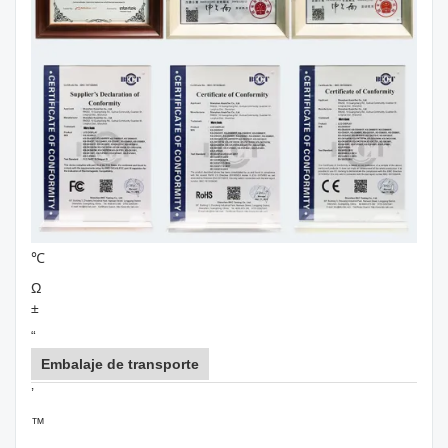
℃
Ω
±
“
Embalaje de transporte
’
™