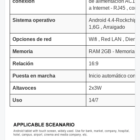
conexión
de alimentación AC1
a Internet - RJ45
,
cone
Sistema operativo
Android 4.4-Rockchip
1,6G
,
Arraigado
Opciones de red
Wifi
,
Red LAN
,
Diente
Memoria
RAM 2GB - Memoria In
Relación
16:9
Puesta en marcha
Inicio automático cone
Altavoces
2x3W
Uso
14/7