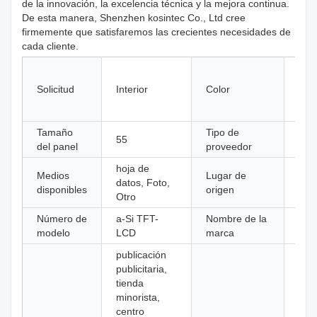
de la innovación, la excelencia técnica y la mejora continua.
De esta manera, Shenzhen kosintec Co., Ltd cree
firmemente que satisfaremos las crecientes necesidades de
cada cliente.
neg
bla
Solicitud
Interior
Color
neg
per
Tamaño
Tipo de
fabr
55
del panel
proveedor
orig
hoja de
Medios
Lugar de
Gua
datos, Foto,
disponibles
origen
Chi
Otro
Número de
a-Si TFT-
Nombre de la
Kos
modelo
LCD
marca
publicación
publicitaria,
tienda
minorista,
centro