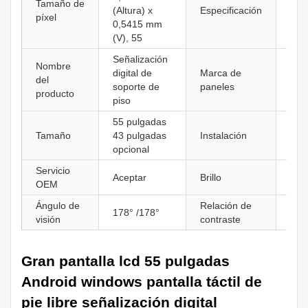
Tamaño de
(Altura) x
Especificación
Pant
píxel
0,5415 mm
(V), 55
Señalización
Nombre
Pan
digital de
Marca de
del
mar
soporte de
paneles
producto
de 
piso
55 pulgadas
Tamaño
43 pulgadas
Instalación
de p
opcional
Servicio
Aceptar
Brillo
350
OEM
Ángulo de
Relación de
178° /178°
130
visión
contraste
Gran pantalla lcd 55 pulgadas
Android windows pantalla táctil de
pie libre señalización digital