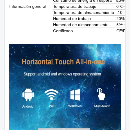
Consumo de energía en espera
≤3W
Información general
Temperatura de trabajo
0℃~5
Temperatura de almacenamiento
-10 ℃ 
Humedad de trabajo
20%~8
Humedad de almacenamiento
5%~95
Certificado
CE/FC