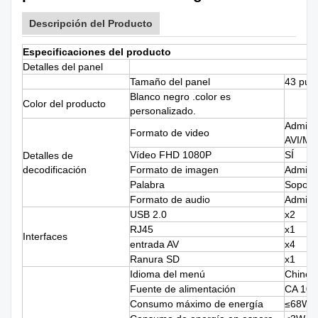
Descripción del Producto
Especificaciones del producto
Detalles del panel
Tamaño del panel
43 pul
Blanco negro .color es
Color del producto
personalizado.
Admite
Formato de video
AVI/M
Vídeo FHD 1080P
SÍ
Detalles de
decodificación
Formato de imagen
Admite
Palabra
Sopor
Formato de audio
Admit
USB 2.0
x2
RJ45
x1
Interfaces
entrada AV
x4
Ranura SD
x1
Idioma del menú
Chino/i
Fuente de alimentación
CA 100
Consumo máximo de energía
≤68W