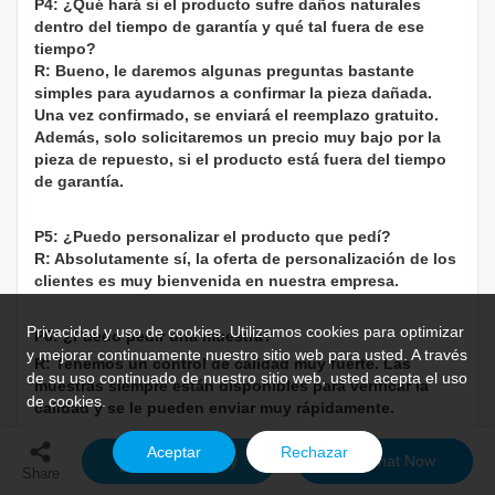
P4: ¿Qué hará si el producto sufre daños naturales
dentro del tiempo de garantía y qué tal fuera de ese
tiempo?
R: Bueno, le daremos algunas preguntas bastante
simples para ayudarnos a confirmar la pieza dañada.
Una vez confirmado, se enviará el reemplazo gratuito.
Además, solo solicitaremos un precio muy bajo por la
pieza de repuesto, si el producto está fuera del tiempo
de garantía.
P5: ¿Puedo personalizar el producto que pedí?
R: Absolutamente sí, la oferta de personalización de los
clientes es muy bienvenida en nuestra empresa.
Privacidad y uso de cookies. Utilizamos cookies para optimizar
P6: ¿Puedo pedir una muestra?
y mejorar continuamente nuestro sitio web para usted. A través
R: Tenemos un control de calidad muy fuerte. Las
de su uso continuado de nuestro sitio web, usted acepta el uso
muestras siempre están disponibles para verificar la
de cookies.
calidad y se le pueden enviar muy rápidamente.
Aceptar
Rechazar
Send Inquiry
Chat Now
P7: ¿Cuáles son sus ventajas?
Share
R: Tenemos nuestros propios sistemas ERP: acorte los