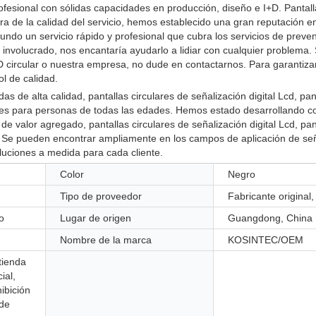
ofesional con sólidas capacidades en producción, diseño e I+D. Pantall
a de la calidad del servicio, hemos establecido una gran reputación en
do un servicio rápido y profesional que cubra los servicios de preven
nvolucrado, nos encantaría ayudarlo a lidiar con cualquier problema.
circular o nuestra empresa, no dude en contactarnos. Para garantizar
l de calidad.
e alta calidad, pantallas circulares de señalización digital Lcd, pan
ciales para personas de todas las edades. Hemos estado desarrollando 
e valor agregado, pantallas circulares de señalización digital Lcd, pan
ial. Se pueden encontrar ampliamente en los campos de aplicación de se
oluciones a medida para cada cliente.
Color
Negro
Tipo de proveedor
Fabricante origina
o
Lugar de origen
Guangdong, China
Nombre de la marca
KOSINTEC/OEM
 tienda
ial,
hibición
 de