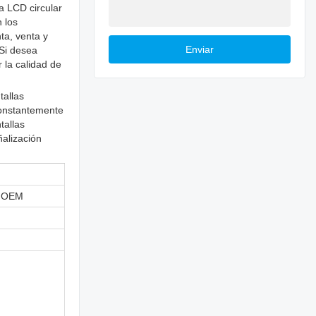
a LCD circular
 los
ta, venta y
Enviar
 Si desea
 la calidad de
tallas
constantemente
tallas
ñalización
l, OEM