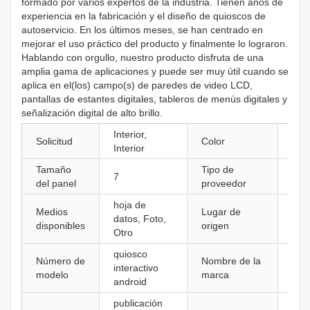
formado por varios expertos de la industria. Tienen años de
experiencia en la fabricación y el diseño de quioscos de
autoservicio. En los últimos meses, se han centrado en
mejorar el uso práctico del producto y finalmente lo lograron.
Hablando con orgullo, nuestro producto disfruta de una
amplia gama de aplicaciones y puede ser muy útil cuando se
aplica en el(los) campo(s) de paredes de video LCD,
pantallas de estantes digitales, tableros de menús digitales y
señalización digital de alto brillo.
Interior,
Solicitud
Color
neg
Interior
Tamaño
Tipo de
fabr
7
del panel
proveedor
orig
hoja de
Medios
Lugar de
Gua
datos, Foto,
disponibles
origen
Chi
Otro
quiosco
Número de
Nombre de la
interactivo
kosi
modelo
marca
android
publicación