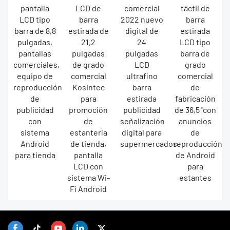
pantalla
LCD de
comercial
táctil de
LCD tipo
barra
2022 nuevo
barra
barra de 8,8
estirada de
digital de
estirada
pulgadas,
21,2
24
LCD tipo
pantallas
pulgadas
pulgadas
barra de
comerciales,
de grado
LCD
grado
equipo de
comercial
ultrafino
comercial
reproducción
Kosintec
barra
de
de
para
estirada
fabricación
publicidad
promoción
publicidad
de 36,5 "con
con
de
señalización
anuncios
sistema
estantería
digital para
de
Android
de tienda,
supermercados
reproducción
para tienda
pantalla
de Android
LCD con
para
sistema Wi-
estantes
Fi Android