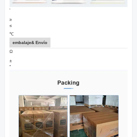
'
≥
≤
℃
embalaje& Envío
Ω
±
“