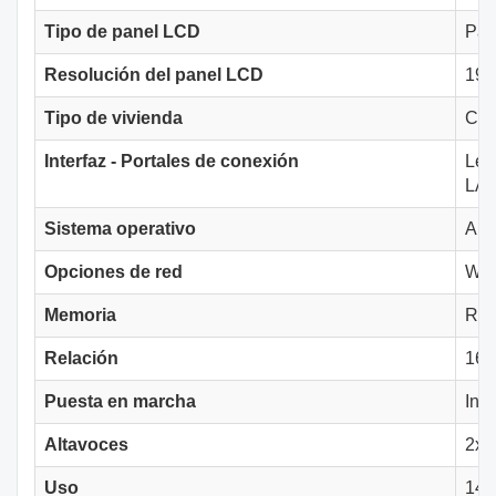
Tipo de panel LCD
Pan
Resolución del panel LCD
192
Tipo de vivienda
Car
Interfaz - Portales de conexión
Lec
LAN
Sistema operativo
And
Opciones de red
Wif
Memoria
RAM
Relación
16:
Puesta en marcha
Ini
Altavoces
2x 
Uso
14/