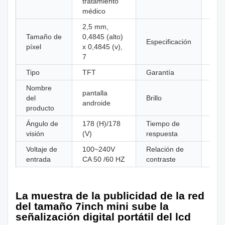
tratamiento
médico
2,5 mm,
Tamaño de
0,4845 (alto)
Pant
Especificación
píxel
x 0,4845 (v),
tácti
7
Tipo
TFT
Garantía
2 a
Nombre
pantalla
del
Brillo
250
androide
producto
Ángulo de
178 (H)/178
Tiempo de
6m
visión
(V)
respuesta
Voltaje de
100~240V
Relación de
500
entrada
CA 50 /60 HZ
contraste
La muestra de la publicidad de la red
del tamaño 7inch mini sube la
señalización digital portátil del lcd