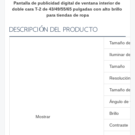
Pantalla de publicidad digital de ventana interior de 
doble cara T-2 de 43/49/55/65 pulgadas con alto brillo 
para tiendas de ropa
DESCRIPCIÓN DEL PRODUCTO
Tamaño del p
Iluminar desd
Tamaño
Resolución
Tamaño de pí
Ángulo de vis
Brillo
Mostrar
Contraste