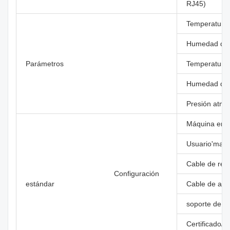
RJ45)
Temperatura 
Humedad de 
Parámetros
Temperatura
Humedad de 
Presión atmo
Máquina em
Usuario'manu
Cable de red
Configuración
estándar
Cable de ali
soporte de p
Certificado/T