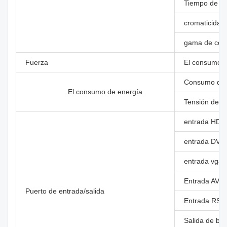
Tiempo de re
cromaticidad
gama de colo
Fuerza
El consumo d
Consumo de 
El consumo de energía
Tensión de f
entrada HDM
entrada DVI
entrada vga
Entrada AV (f
Puerto de entrada/salida
Entrada RS23
Salida de buc