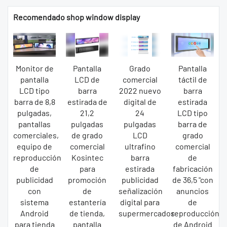
Recomendado shop window display
Monitor de
Pantalla
Grado
Pantalla
pantalla
LCD de
comercial
táctil de
LCD tipo
barra
2022 nuevo
barra
barra de 8,8
estirada de
digital de
estirada
pulgadas,
21,2
24
LCD tipo
pantallas
pulgadas
pulgadas
barra de
comerciales,
de grado
LCD
grado
equipo de
comercial
ultrafino
comercial
reproducción
Kosintec
barra
de
de
para
estirada
fabricación
publicidad
promoción
publicidad
de 36,5 "con
con
de
señalización
anuncios
sistema
estantería
digital para
de
Android
de tienda,
supermercados
reproducción
para tienda
pantalla
de Android