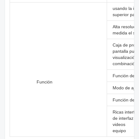
usando la in
superior par
Alta resolució
medida el sen
Caja de proce
pantalla pued
visualización
combinación d
Función de co
Función
Modo de ajust
Función de i
Ricas interfa
de interfaz 
videos
equipo