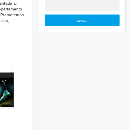
entada al
departamento
es Prometemos
Enviar
lles,