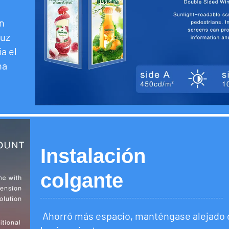
un
luz
a el
na
Instalación
colgante
Ahorró más espacio, manténgase alejado 