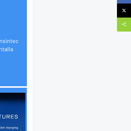
onsintec
ntalla