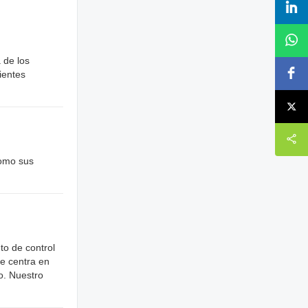
 de los
ientes
como sus
to de control
se centra en
o. Nuestro