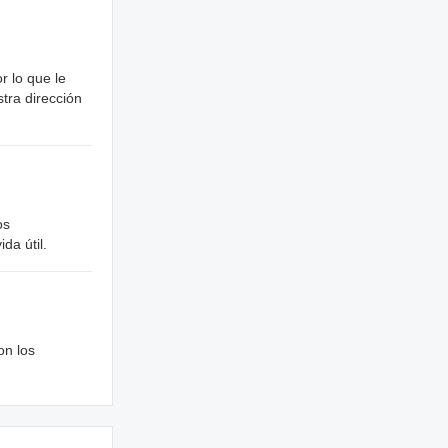
r lo que le
tra dirección
os
da útil.
on los