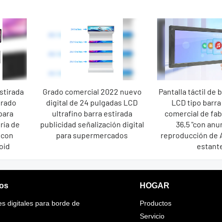
stirada
Grado comercial 2022 nuevo
Pantalla táctil de 
grado
digital de 24 pulgadas LCD
LCD tipo barra
para
ultrafino barra estirada
comercial de fab
ría de
publicidad señalización digital
36,5 "con anu
 con
para supermercados
reproducción de 
oid
estant
os
HOGAR
es digitales para borde de
Productos
Servicio