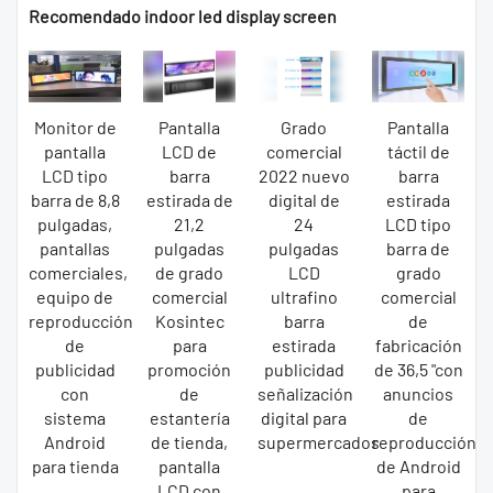
Recomendado indoor led display screen
Monitor de
Pantalla
Grado
Pantalla
pantalla
LCD de
comercial
táctil de
LCD tipo
barra
2022 nuevo
barra
barra de 8,8
estirada de
digital de
estirada
pulgadas,
21,2
24
LCD tipo
pantallas
pulgadas
pulgadas
barra de
comerciales,
de grado
LCD
grado
equipo de
comercial
ultrafino
comercial
reproducción
Kosintec
barra
de
de
para
estirada
fabricación
publicidad
promoción
publicidad
de 36,5 "con
con
de
señalización
anuncios
sistema
estantería
digital para
de
Android
de tienda,
supermercados
reproducción
para tienda
pantalla
de Android
LCD con
para