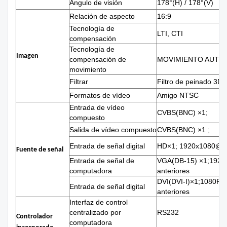
Ángulo de visión
178°(H) / 178°(V)
Relación de aspecto
16:9
Tecnología de
LTI, CTI
compensación
Tecnología de
Imagen
compensación de
MOVIMIENTO AUTO
movimiento
Filtrar
Filtro de peinado 3D, 
Formatos de vídeo
Amigo NTSC
Entrada de vídeo
CVBS(BNC) ×1;
compuesto
Salida de vídeo compuesto
CVBS(BNC) ×1 ;
Entrada de señal digital
HD×1; 1920x1080@ 60
Fuente de señal
Entrada de señal de
VGA(DB-15) ×1;1920
computadora
anteriores
DVI(DVI-I)×1;1080P(
Entrada de señal digital
anteriores
Interfaz de control
centralizado por
RS232
Controlador
computadora