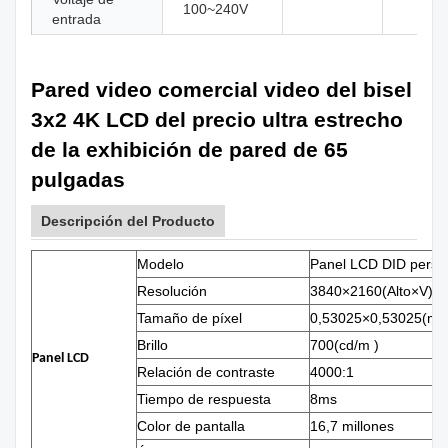
100~240V
entrada
Pared video comercial video del bisel
3x2 4K LCD del precio ultra estrecho
de la exhibición de pared de 65
pulgadas
Descripción del Producto
Modelo
Panel LCD DID perso
Resolución
3840×2160(Alto×V)
Tamaño de píxel
0,53025×0,53025(m
Brillo
700(cd/m )
Panel LCD
Relación de contraste
4000:1
Tiempo de respuesta
8ms
Color de pantalla
16,7 millones