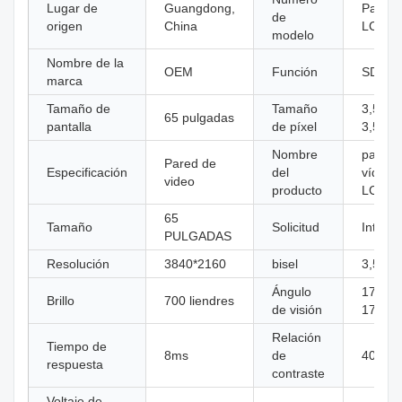
Lugar de
Guangdong,
Pared
de
origen
China
LCD
modelo
Nombre de la
OEM
Función
SDK
marca
Tamaño de
Tamaño
3,5 mm
65 pulgadas
pantalla
de píxel
3,5 m
Nombre
pared 
Pared de
Especificación
del
vídeo
video
producto
LCD
65
Tamaño
Solicitud
Interior
PULGADAS
Resolución
3840*2160
bisel
3,5 m
Ángulo
178°(H
Brillo
700 liendres
de visión
178°(V
Relación
Tiempo de
8ms
de
4000:1
respuesta
contraste
Voltaje de