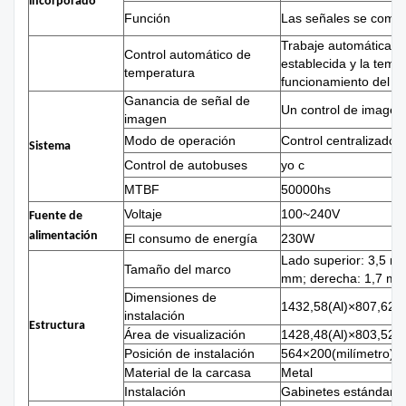
incorporado
Función
Las señales se combi
Trabaje automáticame
Control automático de
establecida y la temp
temperatura
funcionamiento del ve
Ganancia de señal de
Un control de imagen
imagen
Modo de operación
Control centralizado 
Sistema
Control de autobuses
yo c
MTBF
50000hs
Voltaje
100~240V
Fuente de
alimentación
El consumo de energía
230W
Lado superior: 3,5 mm
Tamaño del marco
mm; derecha: 1,7 m
Dimensiones de
1432,58(Al)×807,62
instalación
Estructura
Área de visualización
1428,48(Al)×803,52
Posición de instalación
564×200(milímetro)
Material de la carcasa
Metal
Instalación
Gabinetes estándar, 