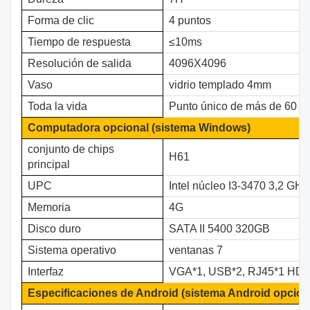
Forma de clic
4 puntos
Tiempo de respuesta
≤10ms
Resolución de salida
4096X4096
Vaso
vidrio templado 4mm
Toda la vida
Punto único de más de 60 mi
Computadora opcional (sistema Windows)
conjunto de chips
H61
principal
UPC
Intel
núcleo I3-3470 3,2 GHz
Memoria
4G
Disco duro
SATA II 5400 320GB
Sistema operativo
ventanas 7
Interfaz
VGA*1, USB*2, RJ45*1 HD
Especificaciones de Android (sistema Android opcion