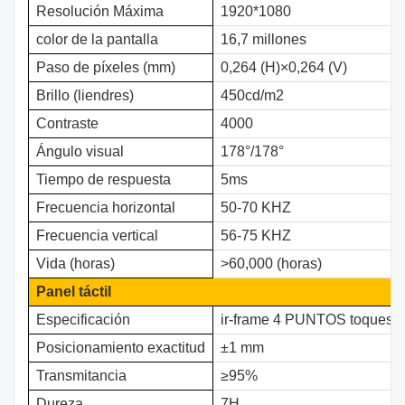
Resolución Máxima
1920*1080
color de la pantalla
16,7 millones
Paso de píxeles (mm)
0,264 (H)×0,264 (V)
Brillo (liendres)
450cd/m2
Contraste
4000
Ángulo visual
178°/178°
Tiempo de respuesta
5ms
Frecuencia horizontal
50-70 KHZ
Frecuencia vertical
56-75 KHZ
Vida (horas)
>60,000 (horas)
Panel táctil
Especificación
ir-frame 4 PUNTOS toques
Posicionamiento
exactitud
±1 mm
Transmitancia
≥95%
Dureza
7H