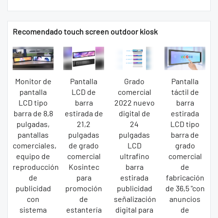
Recomendado touch screen outdoor kiosk
Monitor de
Pantalla
Grado
Pantalla
pantalla
LCD de
comercial
táctil de
LCD tipo
barra
2022 nuevo
barra
barra de 8,8
estirada de
digital de
estirada
pulgadas,
21,2
24
LCD tipo
pantallas
pulgadas
pulgadas
barra de
comerciales,
de grado
LCD
grado
equipo de
comercial
ultrafino
comercial
reproducción
Kosintec
barra
de
de
para
estirada
fabricación
publicidad
promoción
publicidad
de 36,5 "con
con
de
señalización
anuncios
sistema
estantería
digital para
de