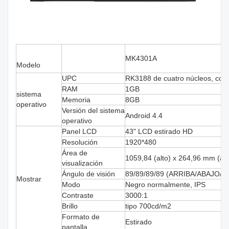
MK4301A
Modelo
UPC
RK3188 de cuatro núcleos, cort
RAM
1GB
sistema
Memoria
8GB
operativo
Versión del sistema
Android 4.4
operativo
Panel LCD
43" LCD estirado HD
Resolución
1920*480
Área de
1059,84 (alto) x 264,96 mm (an
visualización
Ángulo de visión
89/89/89/89 (ARRIBA/ABAJO/
Mostrar
Modo
Negro normalmente, IPS
Contraste
3000:1
Brillo
tipo 700cd/m2
Formato de
Estirado
pantalla