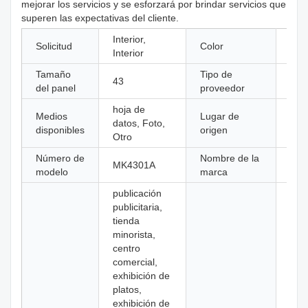
mejorar los servicios y se esforzará por brindar servicios que
superen las expectativas del cliente.
Interior,
Solicitud
Color
neg
Interior
Tamaño
Tipo de
fabr
43
del panel
proveedor
orig
hoja de
Medios
Lugar de
Gua
datos, Foto,
disponibles
origen
Chi
Otro
Número de
Nombre de la
MK4301A
kosi
modelo
marca
publicación
publicitaria,
tienda
minorista,
centro
comercial,
exhibición de
platos,
exhibición de