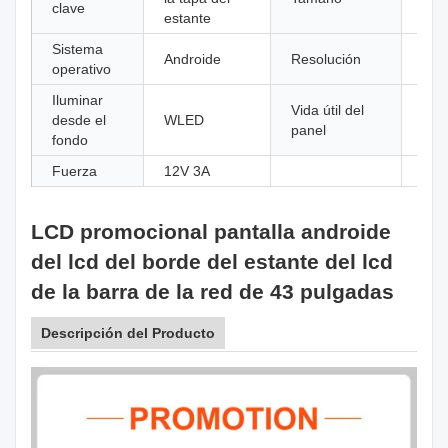
clave
estante
Sistema
Androide
Resolución
192
operativo
Iluminar
Vida útil del
>=5
desde el
WLED
panel
hor
fondo
Fuerza
12V 3A
LCD promocional pantalla androide
del lcd del borde del estante del lcd
de la barra de la red de 43 pulgadas
Descripción del Producto