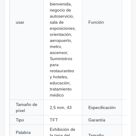
bienvenida,
negocio de
autoservicio,
usar
sala de
Función
SD
exposiciones,
orientación,
aeropuerto,
metro,
ascensor,
Suministros
para
restaurantes
y hoteles,
educación,
tratamiento
médico
Tamaño de
Pant
2,5 mm, 43
Especificación
píxel
tácti
Tipo
TFT
Garantía
1 a
Exhibición de
Palabra
la tapa del
Tamaño
43 