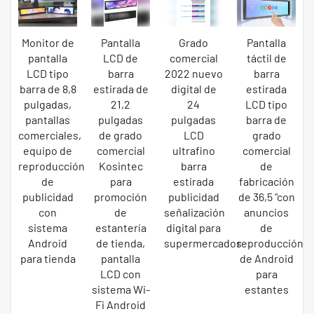
Monitor de
Pantalla
Grado
Pantalla
pantalla
LCD de
comercial
táctil de
LCD tipo
barra
2022 nuevo
barra
barra de 8,8
estirada de
digital de
estirada
pulgadas,
21,2
24
LCD tipo
pantallas
pulgadas
pulgadas
barra de
comerciales,
de grado
LCD
grado
equipo de
comercial
ultrafino
comercial
reproducción
Kosintec
barra
de
de
para
estirada
fabricación
publicidad
promoción
publicidad
de 36,5 "con
con
de
señalización
anuncios
sistema
estantería
digital para
de
Android
de tienda,
supermercados
reproducción
para tienda
pantalla
de Android
LCD con
para
sistema Wi-
estantes
Fi Android