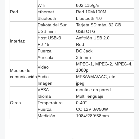
Wifi
802.11b/g/n
Red
ethernet
Red 10M/100M
Bluetooth
bluetooth 4.0
Dakota del Sur
Tarjeta SD máx. 32 GB
USB mini
USB OTG
Host USBx3
Anfitrión USB 2.0
Interfaz
RJ-45
Red
Fuerza
DC Jack
Auricular
3,5 mm
MPEG-1, MPEG-2, MPEG-4, H.263
Video
1080p
Medios de
comunicación
Audio
MP3/WMA/AAC, etc
Imagen
jpeg
VESA
montaje en pared
Idioma
Multi lenguaje
Otros
Temperatura
0-40°
Fuerza
CC 12V 3A/50W
Medición
1084*289*58mm