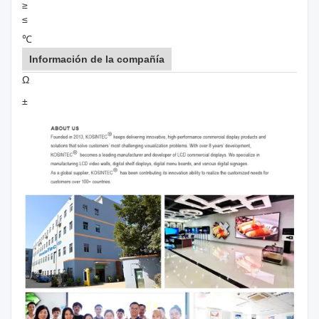
≥
≤
℃
Información de la compañía
Ω
±