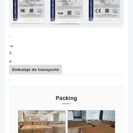
’
™
ô
é
Embalaje de transporte
’