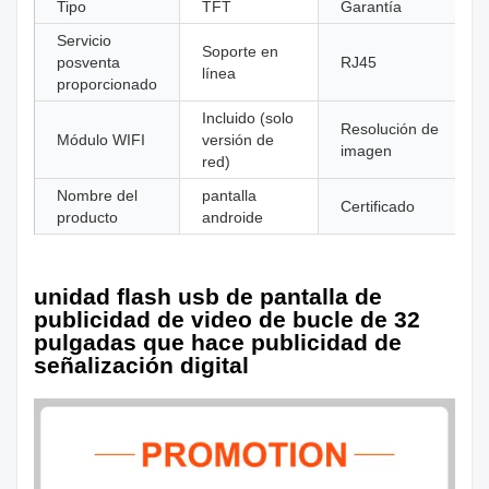
Tipo
TFT
Garantía
Servicio
Soporte en
posventa
RJ45
línea
proporcionado
Incluido (solo
Resolución de
Módulo WIFI
versión de
imagen
red)
Nombre del
pantalla
Certificado
producto
androide
unidad flash usb de pantalla de
publicidad de video de bucle de 32
pulgadas que hace publicidad de
señalización digital