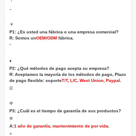
–
￥
P1: ¿Es usted una fábrica o una empresa comercial?
R: Somos un
OEM/ODM
fábrica.
"
♦
P2: ¿Qué métodos de pago acepta su empresa?
R: Aceptamos la mayoría de los métodos de pago, Plazo
de pago flexible: soporte
T/T, L/C, West Union, Paypal
.
Ω
Φ
P3: ¿Cuál es el tiempo de garantía de sus productos?
Φ
A:
1 año de garantía, mantenimiento de por vida
.
×