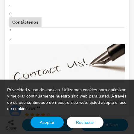
–
ü
Contáctenos
°
×
…
Privacidad y uso de cookies. Utilizamos cookies para optimizar
y mejorar continuamente nuestro sitio web para usted. A través
de su uso continuado de nuestro sitio web, usted acepta el uso
Dawn**
de cookies.
Aceptar
Rechazar
La aplicación del proceso de control de calidad es crucial
Send Inquiry
Chat Now
Share
para la calidad del producto final, y toda organización