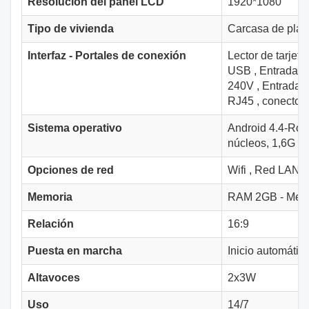
Resolución del panel LCD
1920*1080
Tipo de vivienda
Carcasa de plást
Interfaz - Portales de conexión
Lector de tarjet
USB
,
Entrada d
240V
,
Entrada L
RJ45
,
conector
Sistema operativo
Android 4.4-Ro
núcleos, 1,6G
,
A
Opciones de red
Wifi
,
Red LAN
,
Memoria
RAM 2GB - Memo
Relación
16:9
Puesta en marcha
Inicio automátic
Altavoces
2x3W
Uso
14/7