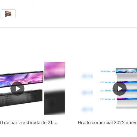
Pantalla LCD de barra estirada de 21,2 pulgadas de grado comercial Kosintec para promoción de estantería de tienda, pantalla LCD con sistema Wi-Fi Android