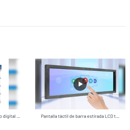
Grado comercial 2022 nuevo digital de 24 pulgadas LCD ultrafino barra estirada publicidad señalización digital para supermercados
Pantalla táctil de barra estirada LCD tipo barra de grado comercial de fabricación de 36,5 "con anuncios de reproducción de Android para estantes