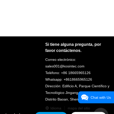
Si tiene alguna pregunta, por
favor contáctenos.
Correo electrónico:
sales001@kosintec.com
Teléfono: +86 18665965126
Whatsapp: +8618665965126
Dirección: Edificio A, Parque Científico y
Tecnológico Jingang, Ciudad Fuyong,
Chat with Us
Distrito Baoan, Shenzhen, China
Idioma
mapa del sitio