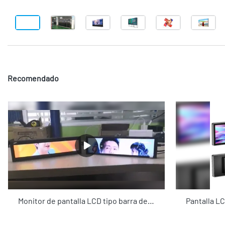
Recomendado
Monitor de pantalla LCD tipo barra de 8,8 pulgadas, pantallas comerciales, equipo de reproducción de publicidad con sistema Android para tienda