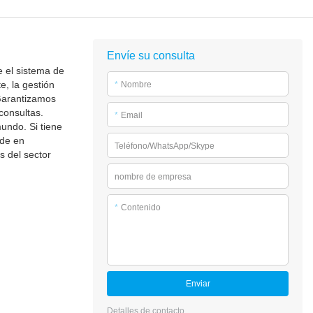
Envíe su consulta
e el sistema de
, la gestión
*
Nombre
 Garantizamos
consultas.
*
Email
undo. Si tiene
ude en
Teléfono/WhatsApp/Skype
s del sector
nombre de empresa
*
Contenido
Enviar
Detalles de contacto