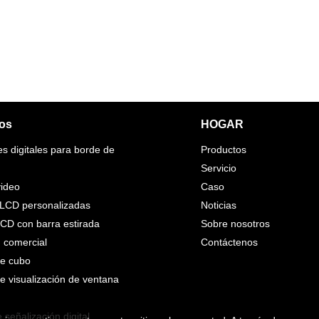
os
HOGAR
es digitales para borde de
Productos
Servicio
ideo
Caso
 LCD personalizadas
Noticias
LCD con barra estirada
Sobre nosotros
n comercial
Contáctenos
de cubo
de visualización de ventana
 señalización digital