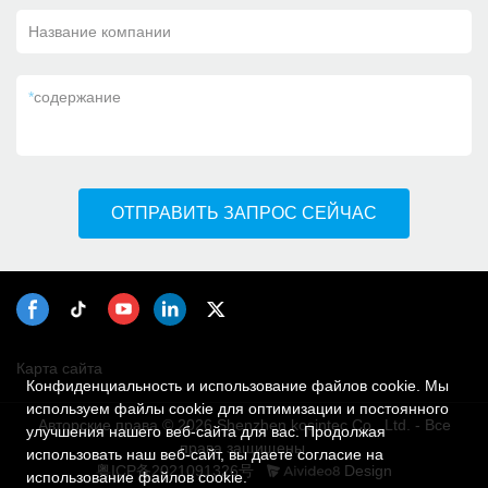
Название компании
*
содержание
ОТПРАВИТЬ ЗАПРОС СЕЙЧАС
Карта сайта
Конфиденциальность и использование файлов cookie. Мы
используем файлы cookie для оптимизации и постоянного
Авторские права © 2026 Shenzhen kosintec Co., Ltd. - Все
улучшения нашего веб-сайта для вас. Продолжая
права защищены.
использовать наш веб-сайт, вы даете согласие на
粤ICP备2021091326号
Design
использование файлов cookie.