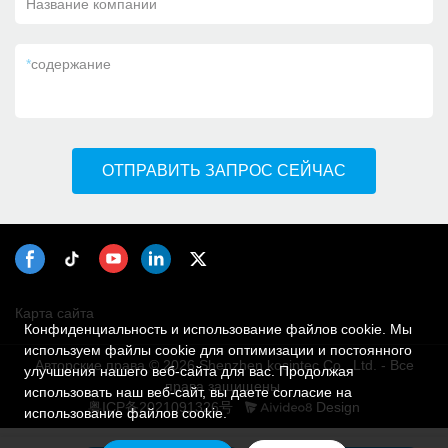
Название компании
*
содержание
ОТПРАВИТЬ ЗАПРОС СЕЙЧАС
Карта сайта
Конфиденциальность и использование файлов cookie. Мы
используем файлы cookie для оптимизации и постоянного
Авторские права © 2026 Shenzhen kosintec Co., Ltd. - Все
улучшения нашего веб-сайта для вас. Продолжая
права защищены.
использовать наш веб-сайт, вы даете согласие на
粤ICP备2021091326号
Design
использование файлов cookie.