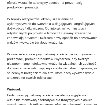
oferują wizualnie atrakcyjny sposób na prezentację
produktów i promocji.
W branży rozrywkowej ekrany sześcienne są
wykorzystywane do tworzenia wciągających i angażujących
doświadczeń dla widzów. Od interaktywnych instalacji
artystycznych po projekcje filmów 3D, ekrany sześcienne
zapewniają artystom i twórcom nowy sposób na oczarowanie
widzów i wywarcie trwałego wrażenia.
W świecie korporacyjnym ekrany sześcienne są używane do
prezentacji, premier produktów i wydarzeń, aby tworzyć
niezapomniane i efektowne wrażenia wizualne. Ich zdolność
do tworzenia oszałamiającego efektu wizualnego sprawia, że
​​są cennym narzędziem dla firm, które chcą wywrzeć trwałe
wrażenie na swoich odbiorcach.
Wniosek
Podsumowując, ekrany sześcienne oferują wyjątkową i
wizualnie efektowną alternatywę dla tradycyjnych płaskich
wyświetlaczy. Ich trójwymiarowy efekt w połączeniu z wysoką