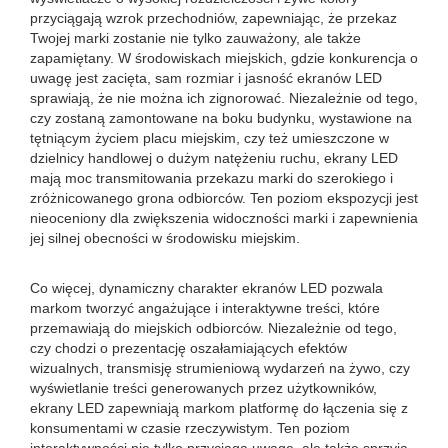
przyciągają wzrok przechodniów, zapewniając, że przekaz
Twojej marki zostanie nie tylko zauważony, ale także
zapamiętany. W środowiskach miejskich, gdzie konkurencja o
uwagę jest zacięta, sam rozmiar i jasność ekranów LED
sprawiają, że nie można ich zignorować. Niezależnie od tego,
czy zostaną zamontowane na boku budynku, wystawione na
tętniącym życiem placu miejskim, czy też umieszczone w
dzielnicy handlowej o dużym natężeniu ruchu, ekrany LED
mają moc transmitowania przekazu marki do szerokiego i
zróżnicowanego grona odbiorców. Ten poziom ekspozycji jest
nieoceniony dla zwiększenia widoczności marki i zapewnienia
jej silnej obecności w środowisku miejskim.
Co więcej, dynamiczny charakter ekranów LED pozwala
markom tworzyć angażujące i interaktywne treści, które
przemawiają do miejskich odbiorców. Niezależnie od tego,
czy chodzi o prezentację oszałamiających efektów
wizualnych, transmisję strumieniową wydarzeń na żywo, czy
wyświetlanie treści generowanych przez użytkowników,
ekrany LED zapewniają markom platformę do łączenia się z
konsumentami w czasie rzeczywistym. Ten poziom