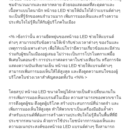
ชมจำนวนมากและหลากหลาย ด้วยจอแสดงผลที่สะดุดตาและ
เนื้อหาแบบไดนามิก หน้าจอ LED ช่วยให้มั่นใจได้ว่าแบรนด์ต่างๆ
จะเป็นที่รู้จักของคนจำนวนมาก เพิ่มการมองเห็นและสร้างความ
ประทับใจไม่รู้ลืมให้กับผู้บริโภคในเมือง
<% >ยิ่งกว่านั้น ความยืดหยุ่นของหน้าจอ LED ช่วยให้แบรนด์
ต่างๆ สามารถปรับข้อความให้เข้ากับช่วงเวลาต่างๆ ของวันและ
เหตุการณ์เฉพาะต่างๆ เพื่อให้แน่ใจว่ามีความเกี่ยวข้องและมีส่วน
ร่วมกับผู้ชมในเมืองอยู่เสมอ ไม่ว่าจะเป็นการโปรโมตกาแฟมื้อ
พิเศษในตอนเช้า การประกาศลดราคาในช่วงเที่ยงวัน หรือการจัด
แสดงความบันเทิงยามเย็น หน้าจอ LED ช่วยให้แบรนด์ต่างๆ
สามารถเพิ่มการมองเห็นให้ได้สูงสุด และดึงดูดความสนใจของผู้
บริโภคในช่วงเวลาสำคัญตลอดทั้งวัน <%% >
โดยสรุป หน้าจอ LED ขนาดใหญ่ได้กลายเป็นตัวเปลี่ยนเกมใน
การเพิ่มการมองเห็นแบรนด์ในเมือง ความสามารถของพวกเขาใน
การดึงดูดผู้ชม ดึงดูดผู้บริโภค สร้างประสบการณ์ที่น่าจดจำ และ
เพิ่มการมองเห็นให้สูงสุด ทำให้พวกเขาเป็นเครื่องมืออันล้ำค่า
สำหรับแบรนด์ที่ต้องการสร้างความประทับใจไม่รู้ลืมในพื้นที่ที่มี
ประชากรหนาแน่น ด้วยการใช้ประโยชน์จากการมองเห็นและ
ความอเนกประสงค์ของหน้าจอ LED แบรนด์ต่างๆ จึงสามารถ