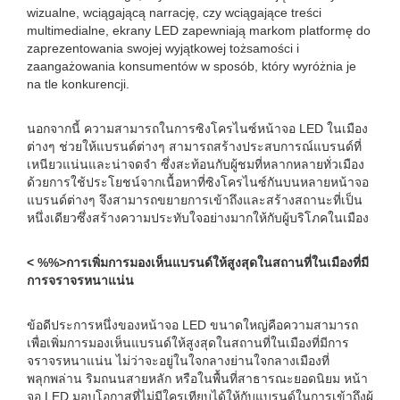
wizualne, wciągającą narrację, czy wciągające treści
multimedialne, ekrany LED zapewniają markom platformę do
zaprezentowania swojej wyjątkowej tożsamości i
zaangażowania konsumentów w sposób, który wyróżnia je
na tle konkurencji.
นอกจากนี้ ความสามารถในการซิงโครไนซ์หน้าจอ LED ในเมือง
ต่างๆ ช่วยให้แบรนด์ต่างๆ สามารถสร้างประสบการณ์แบรนด์ที่
เหนียวแน่นและน่าจดจำ ซึ่งสะท้อนกับผู้ชมที่หลากหลายทั่วเมือง
ด้วยการใช้ประโยชน์จากเนื้อหาที่ซิงโครไนซ์กันบนหลายหน้าจอ
แบรนด์ต่างๆ จึงสามารถขยายการเข้าถึงและสร้างสถานะที่เป็น
หนึ่งเดียวซึ่งสร้างความประทับใจอย่างมากให้กับผู้บริโภคในเมือง
< %%>การเพิ่มการมองเห็นแบรนด์ให้สูงสุดในสถานที่ในเมืองที่มี
การจราจรหนาแน่น
ข้อดีประการหนึ่งของหน้าจอ LED ขนาดใหญ่คือความสามารถ
เพื่อเพิ่มการมองเห็นแบรนด์ให้สูงสุดในสถานที่ในเมืองที่มีการ
จราจรหนาแน่น ไม่ว่าจะอยู่ในใจกลางย่านใจกลางเมืองที่
พลุกพล่าน ริมถนนสายหลัก หรือในพื้นที่สาธารณะยอดนิยม หน้า
จอ LED มอบโอกาสที่ไม่มีใครเทียบได้ให้กับแบรนด์ในการเข้าถึงผู้