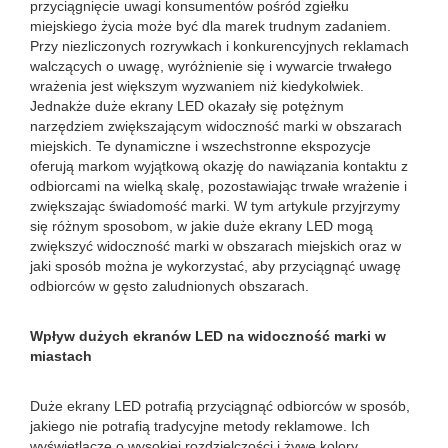
przyciągnięcie uwagi konsumentów pośród zgiełku
miejskiego życia może być dla marek trudnym zadaniem.
Przy niezliczonych rozrywkach i konkurencyjnych reklamach
walczących o uwagę, wyróżnienie się i wywarcie trwałego
wrażenia jest większym wyzwaniem niż kiedykolwiek.
Jednakże duże ekrany LED okazały się potężnym
narzędziem zwiększającym widoczność marki w obszarach
miejskich. Te dynamiczne i wszechstronne ekspozycje
oferują markom wyjątkową okazję do nawiązania kontaktu z
odbiorcami na wielką skalę, pozostawiając trwałe wrażenie i
zwiększając świadomość marki. W tym artykule przyjrzymy
się różnym sposobom, w jakie duże ekrany LED mogą
zwiększyć widoczność marki w obszarach miejskich oraz w
jaki sposób można je wykorzystać, aby przyciągnąć uwagę
odbiorców w gęsto zaludnionych obszarach.
Wpływ dużych ekranów LED na widoczność marki w
miastach
Duże ekrany LED potrafią przyciągnąć odbiorców w sposób,
jakiego nie potrafią tradycyjne metody reklamowe. Ich
wyświetlacze o wysokiej rozdzielczości i żywe kolory