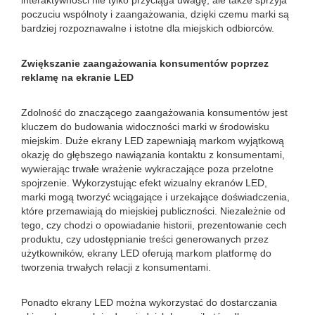
interaktywności nie tylko przyciąga uwagę, ale także sprzyja
poczuciu wspólnoty i zaangażowania, dzięki czemu marki są
bardziej rozpoznawalne i istotne dla miejskich odbiorców.
Zwiększanie zaangażowania konsumentów poprzez
reklamę na ekranie LED
Zdolność do znaczącego zaangażowania konsumentów jest
kluczem do budowania widoczności marki w środowisku
miejskim. Duże ekrany LED zapewniają markom wyjątkową
okazję do głębszego nawiązania kontaktu z konsumentami,
wywierając trwałe wrażenie wykraczające poza przelotne
spojrzenie. Wykorzystując efekt wizualny ekranów LED,
marki mogą tworzyć wciągające i urzekające doświadczenia,
które przemawiają do miejskiej publiczności. Niezależnie od
tego, czy chodzi o opowiadanie historii, prezentowanie cech
produktu, czy udostępnianie treści generowanych przez
użytkowników, ekrany LED oferują markom platformę do
tworzenia trwałych relacji z konsumentami.
Ponadto ekrany LED można wykorzystać do dostarczania