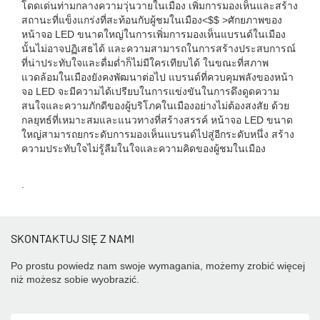
โดดเด่นท่ามกลางความวุ่นวายในเมือง เพิ่มการมองเห็นและสร้าง
สถานะที่แข็งแกร่งที่สะท้อนกับผู้ชมในเมือง<$$ >ศักยภาพของ
หน้าจอ LED ขนาดใหญ่ในการเพิ่มการมองเห็นแบรนด์ในเมือง
นั้นไม่อาจปฏิเสธได้ และความสามารถในการสร้างประสบการณ์
ที่น่าประทับใจและดื่มด่ำก็ไม่มีใครเทียบได้ ในขณะที่สภาพ
แวดล้อมในเมืองยังคงพัฒนาต่อไป แบรนด์ที่ควบคุมพลังของหน้า
จอ LED จะมีความได้เปรียบในการแข่งขันในการดึงดูดความ
สนใจและความภักดีของผู้บริโภคในเมืองอย่างไม่ต้องสงสัย ด้วย
กลยุทธ์ที่เหมาะสมและแนวทางที่สร้างสรรค์ หน้าจอ LED ขนาด
ใหญ่สามารถยกระดับการมองเห็นแบรนด์ไปสู่อีกระดับหนึ่ง สร้าง
ความประทับใจไม่รู้ลืมในใจและความคิดของผู้ชมในเมือง
.
SKONTAKTUJ SIĘ Z NAMI
Po prostu powiedz nam swoje wymagania, możemy zrobić więcej
niż możesz sobie wyobrazić.