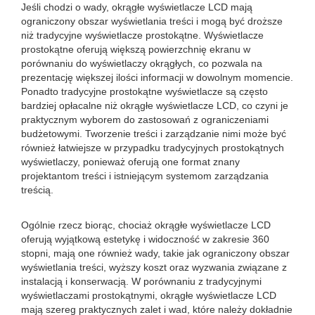
Jeśli chodzi o wady, okrągłe wyświetlacze LCD mają
ograniczony obszar wyświetlania treści i mogą być droższe
niż tradycyjne wyświetlacze prostokątne. Wyświetlacze
prostokątne oferują większą powierzchnię ekranu w
porównaniu do wyświetlaczy okrągłych, co pozwala na
prezentację większej ilości informacji w dowolnym momencie.
Ponadto tradycyjne prostokątne wyświetlacze są często
bardziej opłacalne niż okrągłe wyświetlacze LCD, co czyni je
praktycznym wyborem do zastosowań z ograniczeniami
budżetowymi. Tworzenie treści i zarządzanie nimi może być
również łatwiejsze w przypadku tradycyjnych prostokątnych
wyświetlaczy, ponieważ oferują one format znany
projektantom treści i istniejącym systemom zarządzania
treścią.
Ogólnie rzecz biorąc, chociaż okrągłe wyświetlacze LCD
oferują wyjątkową estetykę i widoczność w zakresie 360 ​​
stopni, mają one również wady, takie jak ograniczony obszar
wyświetlania treści, wyższy koszt oraz wyzwania związane z
instalacją i konserwacją. W porównaniu z tradycyjnymi
wyświetlaczami prostokątnymi, okrągłe wyświetlacze LCD
mają szereg praktycznych zalet i wad, które należy dokładnie