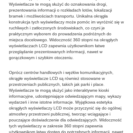
Wyświetlacze te mogą służyć do oznakowania drogi,
prezentowania informacji o rozkładach lotów, lokalizacji
bramek i możliwościach transportu. Unikalna okrągła
konstrukcja tych wyświetlaczy może pomóc im wyróżnić się w
ruchliwych i zatłoczonych środowiskach, co czyni je
praktycznym wyborem do prowadzenia podróżnych do
miejsca docelowego. Widoczność 360 stopni na okrągłych
wyświetlaczach LCD zapewnia użytkownikom łatwe
przeglądanie prezentowanych informacji, nawet w
gorączkowym i szybkim otoczeniu.
Oprócz centrów handlowych i węzłów komunikacyjnych,
okrągłe wyświetlacze LCD są również stosowane w
przestrzeniach publicznych, takich jak parki i place.
Wyświetlacze te mogą służyć jako interaktywne kioski
informacyjne, udostępniające odwiedzającym mapy, wykazy
wydarzeń i inne istotne informacje. Wyjątkowa estetyka
okrągłych wyświetlaczy LCD może przyczynić się do ogólnej
atmosfery przestrzeni publicznej, tworząc wciągające i
pouczające doświadczenie dla odwiedzających. Widoczność
tych wyświetlaczy w zakresie 360 ​​stopni zapewnia
użytkownikom łatwy dostęp do potrzebnych informacji, nawet