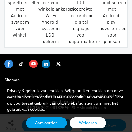
speeltoestellen
balk voor
LCD
touchscreen
met
winkelplankpromotie
uitgerekte
met
Android-
Wi-Fi
bar reclame
Android-
systeem
Android-
digital
play-
voor
systeem
signage
advertenties
winkel;
LCD-
voor
voor
scherm
supermarkten;
planken
Sitemap
Privacy & gebruik van cookies. Wij gebruiken cookies om onze
Copyright © 2026 Shenzhen kosintec Co., Ltd - Alle rechten
website voor u te optimaliseren en continu te verbeteren. Door
voorbehouden.
uw voortgezet gebruik van onze website, stemt u in met het
粤ICP备2021091326号
Design
gebruik van cookies.
Aanvaarden
Weigeren
Send Inquiry
Chat Now
Share