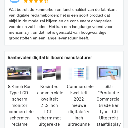
Wat betreft de kenmerken en functionaliteit van de fabrikant
van digitale reclameborden: het is een soort product dat
altijd in de mode zal blijven en de consument onbeperkte
voordelen zal bieden. Het kan een langdurige vriend voor
mensen zijn, omdat het is gemaakt van hoogwaardige
grondstoffen en een lange levensduur heeft.
Aanbevolen digital billboard manufacturer
8,8 inch Bar
Kosintec
Commerciële
36.5
Type LCD-
commerciële
kwaliteit
"Productie
scherm
kwaliteit
2022
Commercial
monitor
21,2 inch
nieuwe
Grade Bar
commerciële
LCD-
digitale 24
type LCD
schermen
scherm met
inch
Uitgerekt
reclame
uitgerekte
ultradunne
staafdisplay