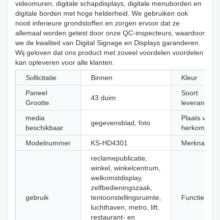
videomuren, digitale schapdisplays, digitale menuborden en
digitale borden met hoge helderheid. We gebruiken ook
nooit inferieure grondstoffen en zorgen ervoor dat ze
allemaal worden getest door onze QC-inspecteurs, waardoor
we de kwaliteit van Digital Signage en Displays garanderen.
Wij geloven dat ons product met zoveel voordelen voordelen
kan opleveren voor alle klanten.
Sollicitatie
Binnen
Kleur
Paneel
Soort
43 duim
Grootte
leverancier
media
Plaats van
gegevensblad, foto
beschikbaar
herkomst
Modelnummer
KS-HD4301
Merknaam
reclamepublicatie,
winkel, winkelcentrum,
welkomstdisplay,
zelfbedieningszaak,
gebruik
tentoonstellingsruimte,
Functie
luchthaven, metro, lift,
restaurant- en