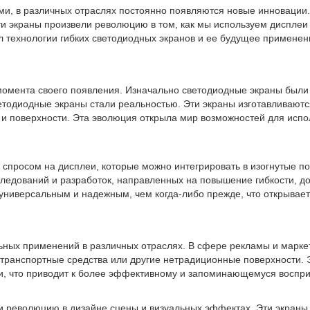
и, в различных отраслях постоянно появляются новые инновации. 
ти экраны произвели революцию в том, как мы используем дисплеи
л технологии гибких светодиодных экранов и ее будущее применен
 момента своего появления. Изначально светодиодные экраны был
тодиодные экраны стали реальностью. Эти экраны изготавливаются
ы и поверхности. Эта эволюция открыла мир возможностей для ис
 спросом на дисплеи, которые можно интегрировать в изогнутые п
ледований и разработок, направленных на повышение гибкости, дол
универсальным и надежным, чем когда-либо прежде, что открывает
ьных применений в различных отраслях. В сфере рекламы и марке
 транспортные средства или другие нетрадиционные поверхности.
и, что приводит к более эффективному и запоминающемуся воспр
и революцию в дизайне сцены и визуальных эффектах. Эти экраны 