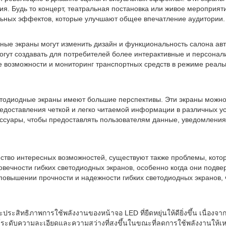
 Будь то концерт, театральная постановка или живое мероприяти
ьных эффектов, которые улучшают общее впечатление аудитории.
ные экраны могут изменить дизайн и функциональность салона авт
могут создавать для потребителей более интерактивные и персонал
возможности и мониторинг транспортных средств в режиме реальн
етодиодные экраны имеют большие перспективы. Эти экраны можно 
доставления четкой и легко читаемой информации в различных усл
ессуары, чтобы предоставлять пользователям данные, уведомлени
ество интересных возможностей, существуют также проблемы, кот
вечности гибких светодиодных экранов, особенно когда они подвер
повышении прочности и надежности гибких светодиодных экранов, 
สิทธิภาพการใช้พลังงานของหน้าจอ LED ที่ยืดหยุ่นให้ดียิ่งขึ้น เนื่องจา
ด้ระดับความละเอียดและความสว่างที่สูงขึ้นในขณะที่ลดการใช้พลังงานให้เหลือน