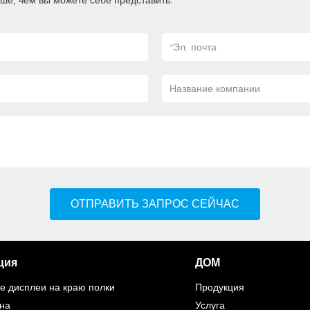
ше, чем вы можете себе представить.
*
Эл. почта
Название компании
ОТПРАВИТЬ ЗАПРОС СЕЙЧАС
ция
ДОМ
 дисплеи на краю полки
Продукция
на
Услуга