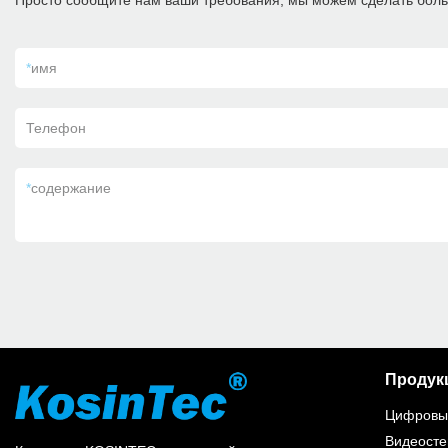
Просто сообщите нам ваши требования, мы можем сделать боль
*
имя
Телефон
*
содержание
Продук
Цифровые
Видеосте