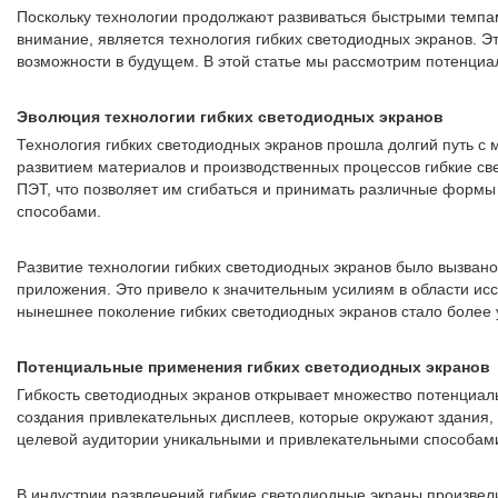
Поскольку технологии продолжают развиваться быстрыми темпам
внимание, является технология гибких светодиодных экранов. Э
возможности в будущем. В этой статье мы рассмотрим потенциа
Эволюция технологии гибких светодиодных экранов
Технология гибких светодиодных экранов прошла долгий путь с
развитием материалов и производственных процессов гибкие све
ПЭТ, что позволяет им сгибаться и принимать различные форм
способами.
Развитие технологии гибких светодиодных экранов было вызвано
приложения. Это привело к значительным усилиям в области исс
нынешнее поколение гибких светодиодных экранов стало более 
Потенциальные применения гибких светодиодных экранов
Гибкость светодиодных экранов открывает множество потенциал
создания привлекательных дисплеев, которые окружают здания,
целевой аудитории уникальными и привлекательными способам
В индустрии развлечений гибкие светодиодные экраны произвел