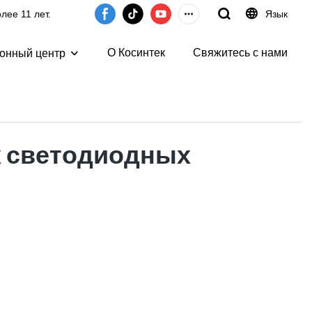
ее 11 лет.
Язык
О Косинтек
Свяжитесь с нами
онный центр
х светодиодных