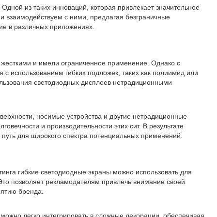
Одной из таких инноваций, которая привлекает значительное
 и взаимодействуем с ними, предлагая безграничные
ие в различных приложениях.
и жесткими и имели ограниченное применение. Однако с
 с использованием гибких подложек, таких как полиимид или
пользования светодиодных дисплеев нетрадиционными
оверхности, носимые устройства и другие нетрадиционные
говечности и производительности этих сит. В результате
 путь для широкого спектра потенциальных применений.
тинга гибкие светодиодные экраны можно использовать для
 Это позволяет рекламодателям привлечь внимание своей
иятию бренда.
можно легко интегрировать в сложные декорации, обеспечивая