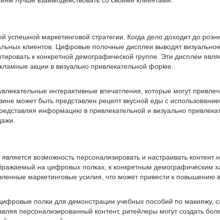
тиям лучше взаимодействовать со своими клиентами.
 успешной маркетинговой стратегии. Когда дело доходит до розни
ьных клиентов. Цифровые полочные дисплеи выводят визуальное 
аптировать к конкретной демографической группе. Эти дисплеи я
екламные акции в визуально привлекательной форме.
влекательные интерактивные впечатления, которые могут привлеч
ине может быть представлен рецепт вкусной еды с использованием
 Представляя информацию в привлекательной и визуально привлека
дажи.
вляется возможность персонализировать и настраивать контент н
тображаемый на цифровых полках, к конкретным демографическим х
вленные маркетинговые усилия, что может привести к повышению 
цифровые полки для демонстрации учебных пособий по макияжу, со
вляя персонализированный контент, ритейлеры могут создать бол