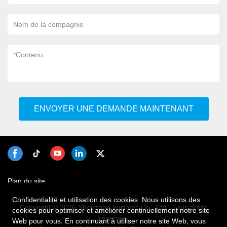
Nom de la compagnie
*
Contenu
ENVOYER UNE DEMANDE MAINTENANT
Plan du site
Confidentialité et utilisation des cookies. Nous utilisons des
Copyright © 2026 Shenzhen kosintec Co., Ltd - Tous droits
cookies pour optimiser et améliorer continuellement notre site
réservés.
Web pour vous. En continuant à utiliser notre site Web, vous